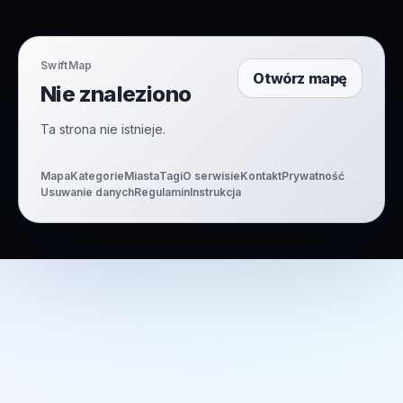
SwiftMap
Otwórz mapę
Nie znaleziono
Ta strona nie istnieje.
Mapa
Kategorie
Miasta
Tagi
O serwisie
Kontakt
Prywatność
Usuwanie danych
Regulamin
Instrukcja