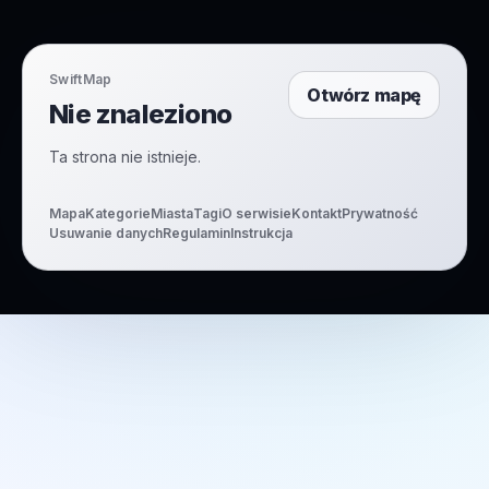
SwiftMap
Otwórz mapę
Nie znaleziono
Ta strona nie istnieje.
Mapa
Kategorie
Miasta
Tagi
O serwisie
Kontakt
Prywatność
Usuwanie danych
Regulamin
Instrukcja