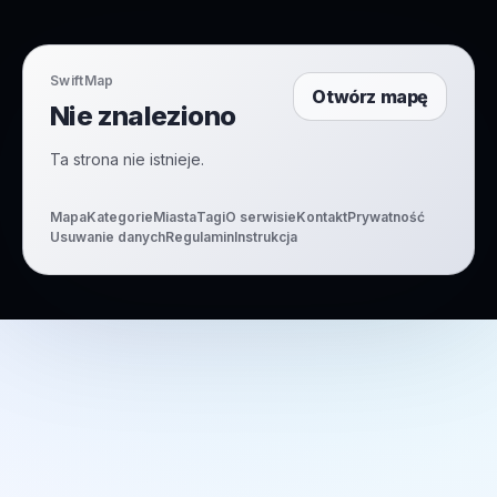
SwiftMap
Otwórz mapę
Nie znaleziono
Ta strona nie istnieje.
Mapa
Kategorie
Miasta
Tagi
O serwisie
Kontakt
Prywatność
Usuwanie danych
Regulamin
Instrukcja