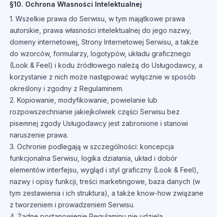
§10. Ochrona Własności Intelektualnej
1. Wszelkie prawa do Serwisu, w tym majątkowe prawa
autorskie, prawa własności intelektualnej do jego nazwy,
domeny internetowej, Strony Internetowej Serwisu, a także
do wzorców, formularzy, logotypów, układu graficznego
(Look & Feel) i kodu źródłowego należą do Usługodawcy, a
korzystanie z nich może następować wyłącznie w sposób
określony i zgodny z Regulaminem.
2. Kopiowanie, modyfikowanie, powielanie lub
rozpowszechnianie jakiejkolwiek części Serwisu bez
pisemnej zgody Usługodawcy jest zabronione i stanowi
naruszenie prawa.
3. Ochronie podlegają w szczególności: koncepcja
funkcjonalna Serwisu, logika działania, układ i dobór
elementów interfejsu, wygląd i styl graficzny (Look & Feel),
nazwy i opisy funkcji, treści marketingowe, baza danych (w
tym zestawienia i ich struktura), a także know-how związane
z tworzeniem i prowadzeniem Serwisu.
4. Żadne postanowienie Regulaminu nie udziela