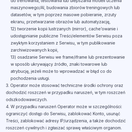
do trenowania, testowania lub ulepszania modeli uczenia
maszynowego/AI, budowania zbiorów treningowych lub
datasetów, w tym poprzez masowe pobieranie, zrzuty
ekranu, przetwarzanie obrazów lub automatyzację,
12) tworzenie kopii lustrzanych (mirror), cache’owanie i
udostępnianie publiczne Treści/elementów Serwisu poza
zwykłym korzystaniem z Serwisu, w tym publikowanie
zarchiwizowanych kopii,
13) osadzanie Serwisu we frame/iframe lub prezentowanie
w sposób ukrywający źródło, znaki towarowe lub
atrybucję, jeżeli może to wprowadzać w błąd co do
pochodzenia usługi.
3. Operator może stosować techniczne środki ochrony oraz
dochodzić roszczeń w przypadku naruszeń, w tym roszczeń
odszkodowawczych.
4. W przypadku naruszeń Operator może w szczególności:
ograniczyć dostęp do Serwisu, zablokować Konto, usunąć
Treści, zablokować adresy IP/urządzenia, a także dochodzić
roszczeń cywilnych i zgłaszać sprawę właściwym organom.