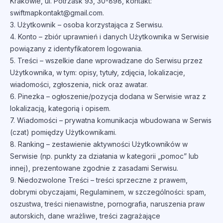
Krakowie, ul. Potrzask 93, 30-898, kontakt:
swiftmapkontakt@gmail.com.
3. Użytkownik – osoba korzystająca z Serwisu.
4. Konto – zbiór uprawnień i danych Użytkownika w Serwisie
powiązany z identyfikatorem logowania.
5. Treści – wszelkie dane wprowadzane do Serwisu przez
Użytkownika, w tym: opisy, tytuły, zdjęcia, lokalizacje,
wiadomości, zgłoszenia, nick oraz awatar.
6. Pinezka – ogłoszenie/pozycja dodana w Serwisie wraz z
lokalizacją, kategorią i opisem.
7. Wiadomości – prywatna komunikacja wbudowana w Serwis
(czat) pomiędzy Użytkownikami.
8. Ranking – zestawienie aktywności Użytkowników w
Serwisie (np. punkty za działania w kategorii „pomoc” lub
innej), prezentowane zgodnie z zasadami Serwisu.
9. Niedozwolone Treści – treści sprzeczne z prawem,
dobrymi obyczajami, Regulaminem, w szczególności: spam,
oszustwa, treści nienawistne, pornografia, naruszenia praw
autorskich, dane wrażliwe, treści zagrażające