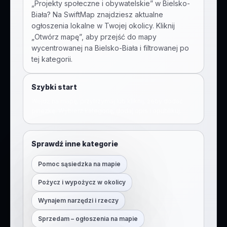
„
Projekty społeczne i obywatelskie
” w
Bielsko-
Biała
? Na SwiftMap znajdziesz aktualne
ogłoszenia lokalne w Twojej okolicy. Kliknij
„Otwórz mapę”, aby przejść do mapy
wycentrowanej na
Bielsko-Biała
i filtrowanej po
tej kategorii.
Szybki start
Wejdź na mapę, przytrzymaj lub kliknij, żeby dodać
pinezkę. Wybierz kategorię, dodaj opis i opublikuj.
Sprawdź inne kategorie
Pomoc sąsiedzka na mapie
Pożycz i wypożycz w okolicy
Wynajem narzędzi i rzeczy
Sprzedam – ogłoszenia na mapie