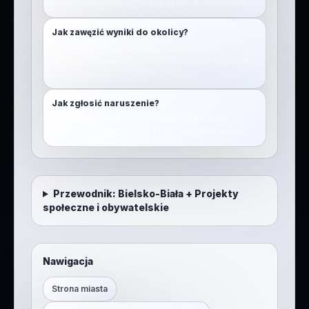
pinezki i korzystać z funkcji społecznościowych.
Jak zawęzić wyniki do okolicy?
Włącz lokalizację lub użyj przycisku „Moja
lokalizacja”, a potem przeglądaj pinezki w pobliżu
w tej kategorii.
Jak zgłosić naruszenie?
Skorzystaj z funkcji zgłoszenia. Dzięki temu
szybciej usuwamy spam i treści łamiące zasady.
Przewodnik:
Bielsko-Biała
+
Projekty
społeczne i obywatelskie
Nawigacja
Strona miasta