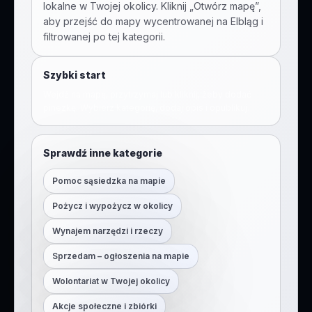
lokalne w Twojej okolicy. Kliknij „Otwórz mapę”,
aby przejść do mapy wycentrowanej na
Elbląg
i
filtrowanej po tej kategorii.
Szybki start
Wejdź na mapę, przytrzymaj lub kliknij, żeby dodać
pinezkę. Wybierz kategorię, dodaj opis i opublikuj.
Sprawdź inne kategorie
Pomoc sąsiedzka na mapie
Pożycz i wypożycz w okolicy
Wynajem narzędzi i rzeczy
Sprzedam – ogłoszenia na mapie
Wolontariat w Twojej okolicy
Akcje społeczne i zbiórki