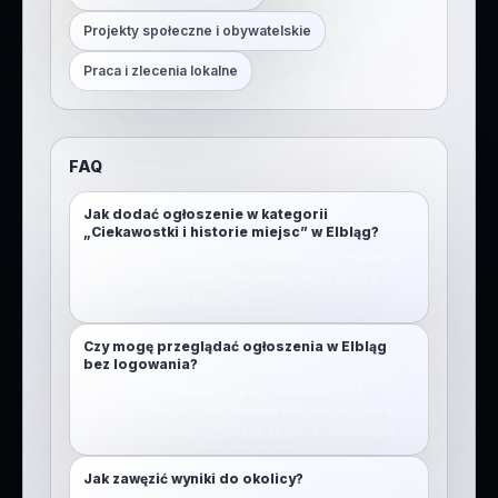
Projekty społeczne i obywatelskie
Praca i zlecenia lokalne
FAQ
Jak dodać ogłoszenie w kategorii
„Ciekawostki i historie miejsc” w Elbląg?
Otwórz mapę, przytrzymaj (lub kliknij) miejsce na
mapie, wybierz kategorię, dodaj tytuł i opis, a
potem opublikuj pinezkę.
Czy mogę przeglądać ogłoszenia w Elbląg
bez logowania?
Nie. Aby przeglądać mapę, wymagane jest
zalogowanie. Po zalogowaniu możesz dodawać
pinezki i korzystać z funkcji społecznościowych.
Jak zawęzić wyniki do okolicy?