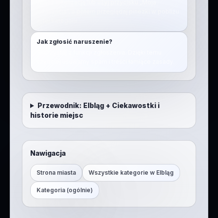
Włącz lokalizację lub użyj przycisku „Moja
lokalizacja”, a potem przeglądaj pinezki w pobliżu
w tej kategorii.
Jak zgłosić naruszenie?
Skorzystaj z funkcji zgłoszenia. Dzięki temu
szybciej usuwamy spam i treści łamiące zasady.
Przewodnik:
Elbląg
+
Ciekawostki i
historie miejsc
Nawigacja
Strona miasta
Wszystkie kategorie w
Elbląg
Kategoria (ogólnie)