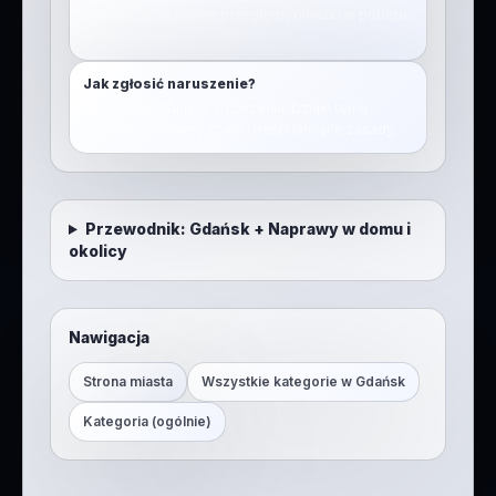
lokalizacja”, a potem przeglądaj pinezki w pobliżu
w tej kategorii.
Jak zgłosić naruszenie?
Skorzystaj z funkcji zgłoszenia. Dzięki temu
szybciej usuwamy spam i treści łamiące zasady.
Przewodnik:
Gdańsk
+
Naprawy w domu i
okolicy
Nawigacja
Strona miasta
Wszystkie kategorie w
Gdańsk
Kategoria (ogólnie)