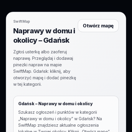
SwiftMap
Otwórz mapę
Naprawy w domu i
okolicy – Gdańsk
Zgłoś usterkę albo zaoferuj
naprawę. Przeglądaj i dodawaj
pinezki napraw na mapie
SwiftMap. Gdańsk: kliknij, aby
otworzyć mapę i dodać pinezkę
w tej kategorii.
Gdańsk
–
Naprawy w domu i okolicy
Szukasz ogłoszeń i punktów w kategorii
„
Naprawy w domu i okolicy
” w
Gdańsk
? Na
SwiftMap znajdziesz aktualne ogłoszenia
lokalne w Twojej okolicy. Kliknij „Otwórz mapę”,