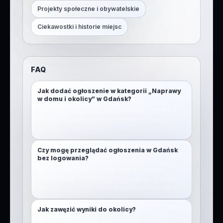
Projekty społeczne i obywatelskie
Ciekawostki i historie miejsc
FAQ
Jak dodać ogłoszenie w kategorii „Naprawy
w domu i okolicy” w Gdańsk?
Otwórz mapę, przytrzymaj (lub kliknij) miejsce na
mapie, wybierz kategorię, dodaj tytuł i opis, a
potem opublikuj pinezkę.
Czy mogę przeglądać ogłoszenia w Gdańsk
bez logowania?
Nie. Aby przeglądać mapę, wymagane jest
zalogowanie. Po zalogowaniu możesz dodawać
pinezki i korzystać z funkcji społecznościowych.
Jak zawęzić wyniki do okolicy?
Włącz lokalizację lub użyj przycisku „Moja