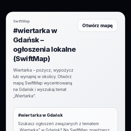
SwiftMap
Otwórz mapę
#wiertarka w
Gdańsk –
ogłoszenia lokalne
(SwiftMap)
Wiertarka – pożycz, wypożycz
lub wynajmij w okolicy. Otwórz
mapę SwiftMap wycentrowaną
na Gdańsk i wyszukaj temat
„Wiertarka”.
#
wiertarka
w
Gdańsk
Szukasz ogłoszeń związanych z tematem
„
Wiertarka
” w
Gdańsk
? Na SwiftMap znajdziesz