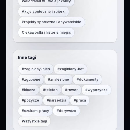
Wolontariat w Twojej okolicy
Akcje społeczne i zbiórki
Projekty społeczne i obywatelskie
Ciekawostki i historie miejsc
Inne tagi
#
zaginiony-pies
#
zaginiony-kot
#
zgubione
#
znalezione
#
dokumenty
#
klucze
#
telefon
#
rower
#
wypozycze
#
pozycze
#
narzedzia
#
praca
#
szukam-pracy
#
dorywczo
Wszystkie tagi