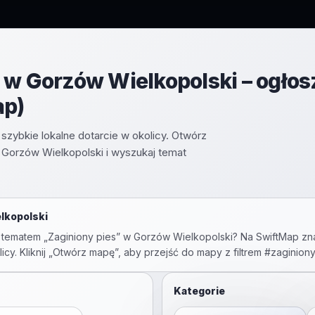
 w Gorzów Wielkopolski – ogłos
ap)
szybkie lokalne dotarcie w okolicy. Otwórz
orzów Wielkopolski i wyszukaj temat
lkopolski
 tematem „
Zaginiony pies
” w
Gorzów Wielkopolski
? Na SwiftMap zna
icy. Kliknij „Otwórz mapę”, aby przejść do mapy z filtrem #
zaginiony
Kategorie