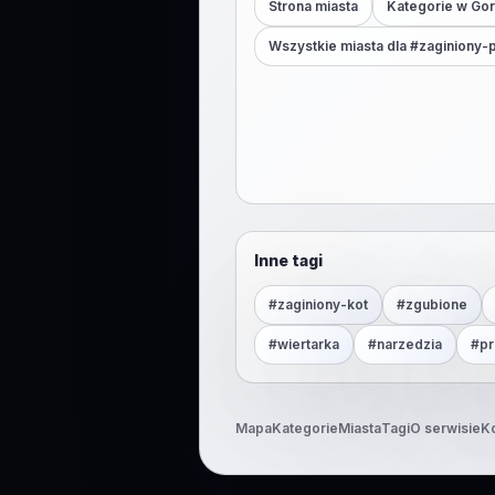
Strona miasta
Kategorie w
Gor
Wszystkie miasta dla #
zaginiony-
Inne tagi
#
zaginiony-kot
#
zgubione
#
wiertarka
#
narzedzia
#
pr
Mapa
Kategorie
Miasta
Tagi
O serwisie
K