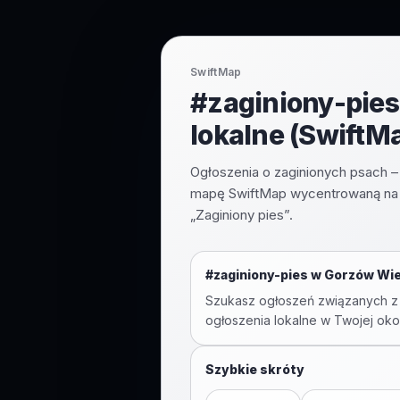
SwiftMap
#zaginiony-pies
lokalne (SwiftM
Ogłoszenia o zaginionych psach – 
mapę SwiftMap wycentrowaną na G
„Zaginiony pies”.
#
zaginiony-pies
w
Gorzów Wie
Szukasz ogłoszeń związanych z
ogłoszenia lokalne w Twojej okol
Szybkie skróty