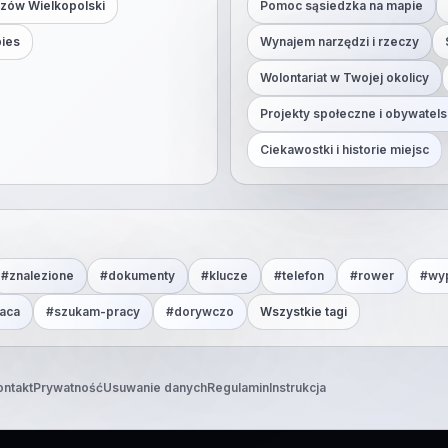
zów Wielkopolski
Pomoc sąsiedzka na mapie
pies
Wynajem narzędzi i rzeczy
Wolontariat w Twojej okolicy
Projekty społeczne i obywatels
Ciekawostki i historie miejsc
#
znalezione
#
dokumenty
#
klucze
#
telefon
#
rower
#
wy
aca
#
szukam-pracy
#
dorywczo
Wszystkie tagi
ontakt
Prywatność
Usuwanie danych
Regulamin
Instrukcja