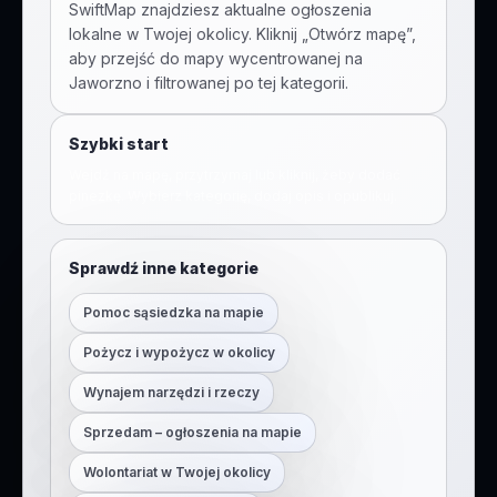
SwiftMap znajdziesz aktualne ogłoszenia
lokalne w Twojej okolicy. Kliknij „Otwórz mapę”,
aby przejść do mapy wycentrowanej na
Jaworzno
i filtrowanej po tej kategorii.
Szybki start
Wejdź na mapę, przytrzymaj lub kliknij, żeby dodać
pinezkę. Wybierz kategorię, dodaj opis i opublikuj.
Sprawdź inne kategorie
Pomoc sąsiedzka na mapie
Pożycz i wypożycz w okolicy
Wynajem narzędzi i rzeczy
Sprzedam – ogłoszenia na mapie
Wolontariat w Twojej okolicy