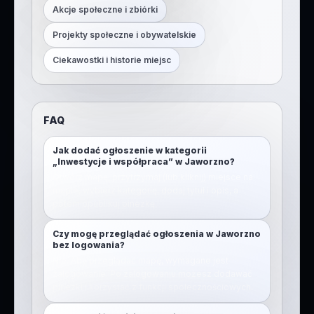
Akcje społeczne i zbiórki
Projekty społeczne i obywatelskie
Ciekawostki i historie miejsc
FAQ
Jak dodać ogłoszenie w kategorii
„Inwestycje i współpraca” w Jaworzno?
Otwórz mapę, przytrzymaj (lub kliknij) miejsce na
mapie, wybierz kategorię, dodaj tytuł i opis, a
potem opublikuj pinezkę.
Czy mogę przeglądać ogłoszenia w Jaworzno
bez logowania?
Nie. Aby przeglądać mapę, wymagane jest
zalogowanie. Po zalogowaniu możesz dodawać
pinezki i korzystać z funkcji społecznościowych.