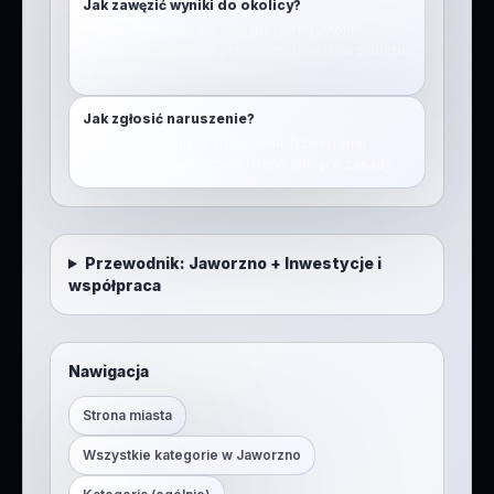
Jak zawęzić wyniki do okolicy?
Włącz lokalizację lub użyj przycisku „Moja
lokalizacja”, a potem przeglądaj pinezki w pobliżu
w tej kategorii.
Jak zgłosić naruszenie?
Skorzystaj z funkcji zgłoszenia. Dzięki temu
szybciej usuwamy spam i treści łamiące zasady.
Przewodnik:
Jaworzno
+
Inwestycje i
współpraca
Nawigacja
Strona miasta
Wszystkie kategorie w
Jaworzno