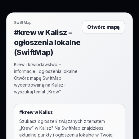
SwiftMap
Otwórz mapę
#krew w Kalisz –
ogłoszenia lokalne
(SwiftMap)
Krew i krwiodawstwo –
informacje i ogłoszenia lokalne.
Otwórz mapę SwiftMap
wycentrowaną na Kalisz i
wyszukaj temat „Krew”.
#
krew
w
Kalisz
Szukasz ogłoszeń związanych z tematem
„
Krew
” w
Kalisz
? Na SwiftMap znajdziesz
aktualne punkty i ogłoszenia lokalne w Twojej