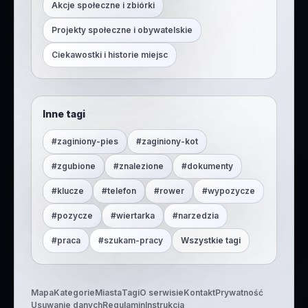
Akcje społeczne i zbiórki
Projekty społeczne i obywatelskie
Ciekawostki i historie miejsc
Inne tagi
#
zaginiony-pies
#
zaginiony-kot
#
zgubione
#
znalezione
#
dokumenty
#
klucze
#
telefon
#
rower
#
wypozycze
#
pozycze
#
wiertarka
#
narzedzia
#
praca
#
szukam-pracy
Wszystkie tagi
Mapa
Kategorie
Miasta
Tagi
O serwisie
Kontakt
Prywatność
Usuwanie danych
Regulamin
Instrukcja