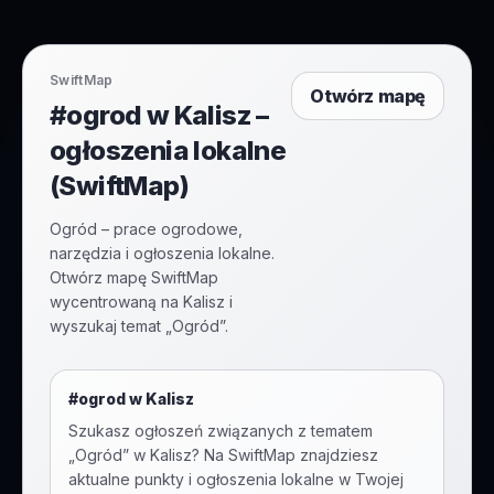
SwiftMap
Otwórz mapę
#ogrod w Kalisz –
ogłoszenia lokalne
(SwiftMap)
Ogród – prace ogrodowe,
narzędzia i ogłoszenia lokalne.
Otwórz mapę SwiftMap
wycentrowaną na Kalisz i
wyszukaj temat „Ogród”.
#
ogrod
w
Kalisz
Szukasz ogłoszeń związanych z tematem
„
Ogród
” w
Kalisz
? Na SwiftMap znajdziesz
aktualne punkty i ogłoszenia lokalne w Twojej