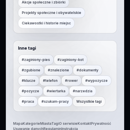
Akcje społeczne i zbiórki
Projekty społeczne i obywatelskie
Ciekawostki i historie miejsc
Inne tagi
#
zaginiony-pies
#
zaginiony-kot
#
zgubione
#
znalezione
#
dokumenty
#
klucze
#
telefon
#
rower
#
wypozycze
#
pozycze
#
wiertarka
#
narzedzia
#
praca
#
szukam-pracy
Wszystkie tagi
Mapa
Kategorie
Miasta
Tagi
O serwisie
Kontakt
Prywatność
Usuwanie danych
Regulamin
Instrukcja