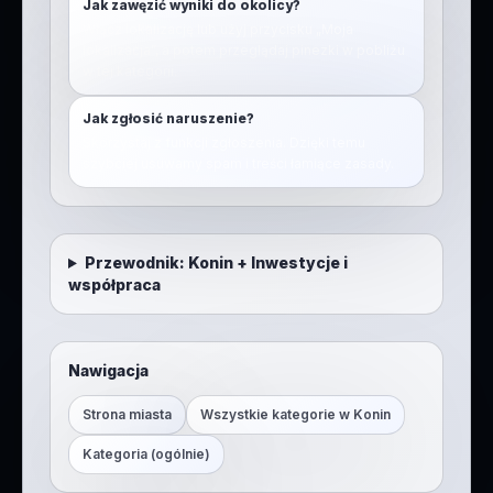
Jak zawęzić wyniki do okolicy?
Włącz lokalizację lub użyj przycisku „Moja
lokalizacja”, a potem przeglądaj pinezki w pobliżu
w tej kategorii.
Jak zgłosić naruszenie?
Skorzystaj z funkcji zgłoszenia. Dzięki temu
szybciej usuwamy spam i treści łamiące zasady.
Przewodnik:
Konin
+
Inwestycje i
współpraca
Nawigacja
Strona miasta
Wszystkie kategorie w
Konin
Kategoria (ogólnie)