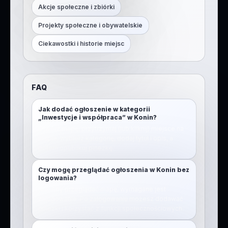
Akcje społeczne i zbiórki
Projekty społeczne i obywatelskie
Ciekawostki i historie miejsc
FAQ
Jak dodać ogłoszenie w kategorii
„Inwestycje i współpraca” w Konin?
Otwórz mapę, przytrzymaj (lub kliknij) miejsce na
mapie, wybierz kategorię, dodaj tytuł i opis, a
potem opublikuj pinezkę.
Czy mogę przeglądać ogłoszenia w Konin bez
logowania?
Nie. Aby przeglądać mapę, wymagane jest
zalogowanie. Po zalogowaniu możesz dodawać
pinezki i korzystać z funkcji społecznościowych.