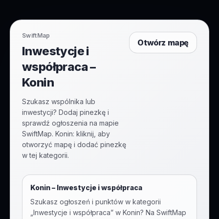
SwiftMap
Otwórz mapę
Inwestycje i
współpraca –
Konin
Szukasz wspólnika lub
inwestycji? Dodaj pinezkę i
sprawdź ogłoszenia na mapie
SwiftMap. Konin: kliknij, aby
otworzyć mapę i dodać pinezkę
w tej kategorii.
Konin
–
Inwestycje i współpraca
Szukasz ogłoszeń i punktów w kategorii
„
Inwestycje i współpraca
” w
Konin
? Na SwiftMap