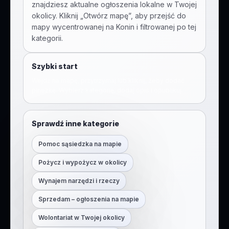
znajdziesz aktualne ogłoszenia lokalne w Twojej
okolicy. Kliknij „Otwórz mapę”, aby przejść do
mapy wycentrowanej na
Konin
i filtrowanej po tej
kategorii.
Szybki start
Wejdź na mapę, przytrzymaj lub kliknij, żeby dodać
pinezkę. Wybierz kategorię, dodaj opis i opublikuj.
Sprawdź inne kategorie
Pomoc sąsiedzka na mapie
Pożycz i wypożycz w okolicy
Wynajem narzędzi i rzeczy
Sprzedam – ogłoszenia na mapie
Wolontariat w Twojej okolicy