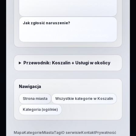
lokalizacja”, a potem przeglądaj pinezki w pobliżu
w tej kategorii.
Jak zgłosić naruszenie?
Skorzystaj z funkcji zgłoszenia. Dzięki temu
szybciej usuwamy spam i treści łamiące zasady.
Przewodnik:
Koszalin
+
Usługi w okolicy
Nawigacja
Strona miasta
Wszystkie kategorie w
Koszalin
Kategoria (ogólnie)
Mapa
Kategorie
Miasta
Tagi
O serwisie
Kontakt
Prywatność