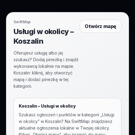
SwiftMap
Otwórz mapę
Usługi w okolicy –
Koszalin
Oferujesz usługę albo jej
szukasz? Dodaj pinezkę i znajdź
wykonawcę lokalnie na mapie.
Koszalin: kliknij, aby otworzyć
mapę i dodać pinezkę w tej
kategorii.
Koszalin
–
Usługi w okolicy
Szukasz ogłoszeń i punktów w kategorii „
Usługi
w okolicy
” w
Koszalin
? Na SwiftMap znajdziesz
aktualne ogłoszenia lokalne w Twojej okolicy.
Kliknij „Otwórz mapę”, aby przejść do mapy