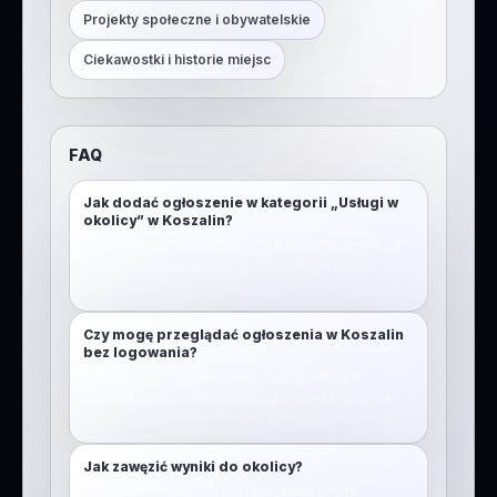
Projekty społeczne i obywatelskie
Ciekawostki i historie miejsc
FAQ
Jak dodać ogłoszenie w kategorii „Usługi w
okolicy” w Koszalin?
Otwórz mapę, przytrzymaj (lub kliknij) miejsce na
mapie, wybierz kategorię, dodaj tytuł i opis, a
potem opublikuj pinezkę.
Czy mogę przeglądać ogłoszenia w Koszalin
bez logowania?
Nie. Aby przeglądać mapę, wymagane jest
zalogowanie. Po zalogowaniu możesz dodawać
pinezki i korzystać z funkcji społecznościowych.
Jak zawęzić wyniki do okolicy?
Włącz lokalizację lub użyj przycisku „Moja