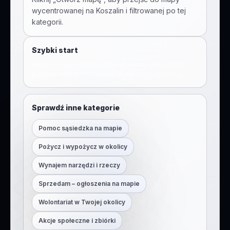
wycentrowanej na
Koszalin
i filtrowanej po tej
kategorii.
Szybki start
Wejdź na mapę, przytrzymaj lub kliknij, żeby dodać
pinezkę. Wybierz kategorię, dodaj opis i opublikuj.
Sprawdź inne kategorie
Pomoc sąsiedzka na mapie
Pożycz i wypożycz w okolicy
Wynajem narzędzi i rzeczy
Sprzedam – ogłoszenia na mapie
Wolontariat w Twojej okolicy
Akcje społeczne i zbiórki