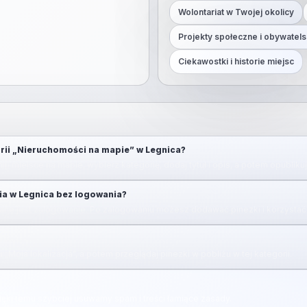
Wolontariat w Twojej okolicy
Projekty społeczne i obywatels
Ciekawostki i historie miejsc
rii „Nieruchomości na mapie” w Legnica?
ij) miejsce na mapie, wybierz kategorię, dodaj tytuł i opis, a potem opubliku
ia w Legnica bez logowania?
ne jest zalogowanie. Po zalogowaniu możesz dodawać pinezki i korzystać 
u „Moja lokalizacja”, a potem przeglądaj pinezki w pobliżu w tej kategorii.
zięki temu szybciej usuwamy spam i treści łamiące zasady.