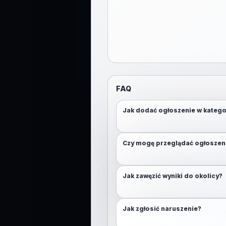
FAQ
Jak dodać ogłoszenie w katego
Otwórz mapę, przytrzymaj (lub klikn
Czy mogę przeglądać ogłoszen
Nie. Aby przeglądać mapę, wymaga
Jak zawęzić wyniki do okolicy?
Włącz lokalizację lub użyj przycisk
Jak zgłosić naruszenie?
Skorzystaj z funkcji zgłoszenia. D