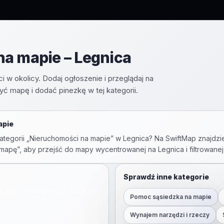
a mapie – Legnica
 w okolicy. Dodaj ogłoszenie i przeglądaj na
zyć mapę i dodać pinezkę w tej kategorii.
apie
tegorii „
Nieruchomości na mapie
” w
Legnica
? Na SwiftMap znajdzi
rz mapę”, aby przejść do mapy wycentrowanej na
Legnica
i filtrowanej
Sprawdź inne kategorie
ij, żeby dodać pinezkę. Wybierz
Pomoc sąsiedzka na mapie
Wynajem narzędzi i rzeczy