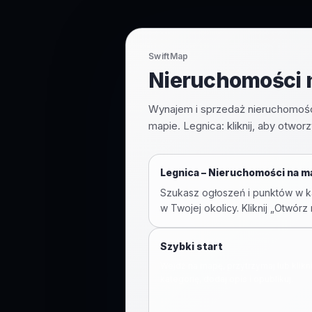
SwiftMap
Nieruchomości n
Wynajem i sprzedaż nieruchomości
mapie. Legnica: kliknij, aby otwor
Legnica
–
Nieruchomości na m
Szukasz ogłoszeń i punktów w ka
w Twojej okolicy. Kliknij „Otwó
Szybki start
Wejdź na mapę, przytrzymaj lub klikn
kategorię, dodaj opis i opublikuj.