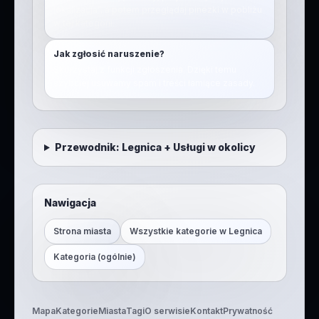
lokalizacja”, a potem przeglądaj pinezki w pobliżu
w tej kategorii.
Jak zgłosić naruszenie?
Skorzystaj z funkcji zgłoszenia. Dzięki temu
szybciej usuwamy spam i treści łamiące zasady.
Przewodnik:
Legnica
+
Usługi w okolicy
Nawigacja
Strona miasta
Wszystkie kategorie w
Legnica
Kategoria (ogólnie)
Mapa
Kategorie
Miasta
Tagi
O serwisie
Kontakt
Prywatność