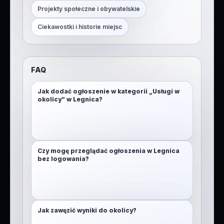
Projekty społeczne i obywatelskie
Ciekawostki i historie miejsc
FAQ
Jak dodać ogłoszenie w kategorii „Usługi w
okolicy” w Legnica?
Otwórz mapę, przytrzymaj (lub kliknij) miejsce na
mapie, wybierz kategorię, dodaj tytuł i opis, a
potem opublikuj pinezkę.
Czy mogę przeglądać ogłoszenia w Legnica
bez logowania?
Nie. Aby przeglądać mapę, wymagane jest
zalogowanie. Po zalogowaniu możesz dodawać
pinezki i korzystać z funkcji społecznościowych.
Jak zawęzić wyniki do okolicy?
Włącz lokalizację lub użyj przycisku „Moja