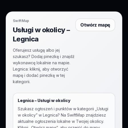
SwiftMap
Otwórz mapę
Usługi w okolicy –
Legnica
Oferujesz usługę albo jej
szukasz? Dodaj pinezkę i znajdź
wykonawcę lokalnie na mapie.
Legnica: kliknij, aby otworzyć
mapę i dodać pinezkę w tej
kategorii.
Legnica
–
Usługi w okolicy
Szukasz ogłoszeń i punktów w kategorii „
Usługi
w okolicy
” w
Legnica
? Na SwiftMap znajdziesz
aktualne ogłoszenia lokalne w Twojej okolicy.
Kliknij „Otwórz mapę”, aby przejść do mapy