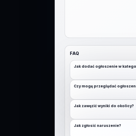
FAQ
Jak dodać ogłoszenie w katego
Otwórz mapę, przytrzymaj (lub klikn
Czy mogę przeglądać ogłoszen
Nie. Aby przeglądać mapę, wymaga
Jak zawęzić wyniki do okolicy?
Włącz lokalizację lub użyj przycisk
Jak zgłosić naruszenie?
Skorzystaj z funkcji zgłoszenia. D