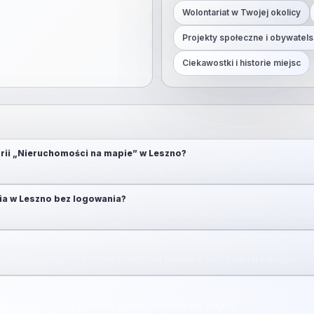
Wolontariat w Twojej okolicy
Projekty społeczne i obywatels
Ciekawostki i historie miejsc
rii „Nieruchomości na mapie” w Leszno?
ij) miejsce na mapie, wybierz kategorię, dodaj tytuł i opis, a potem opubliku
ia w Leszno bez logowania?
ne jest zalogowanie. Po zalogowaniu możesz dodawać pinezki i korzystać 
u „Moja lokalizacja”, a potem przeglądaj pinezki w pobliżu w tej kategorii.
zięki temu szybciej usuwamy spam i treści łamiące zasady.