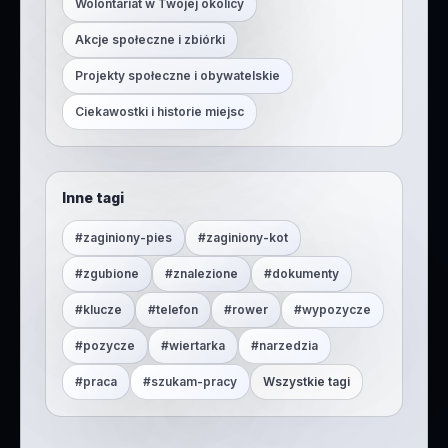
Wolontariat w Twojej okolicy
Akcje społeczne i zbiórki
Projekty społeczne i obywatelskie
Ciekawostki i historie miejsc
Inne tagi
#
zaginiony-pies
#
zaginiony-kot
#
zgubione
#
znalezione
#
dokumenty
#
klucze
#
telefon
#
rower
#
wypozycze
#
pozycze
#
wiertarka
#
narzedzia
#
praca
#
szukam-pracy
Wszystkie tagi