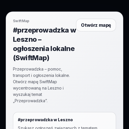
SwiftMap
Otwórz mapę
#przeprowadzka w
Leszno –
ogłoszenia lokalne
(SwiftMap)
Przeprowadzka – pomoc,
transport i ogłoszenia lokalne.
Otwórz mapę SwiftMap
wycentrowaną na Leszno i
wyszukaj temat
„Przeprowadzka”.
#
przeprowadzka
w
Leszno
Szukasz ogłoszeń związanych z tematem