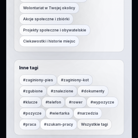
Wolontariat w Twojej okolicy
Akcje społeczne i zbiórki
Projekty społeczne i obywatelskie
Ciekawostki i historie miejsc
Inne tagi
#
zaginiony-pies
#
zaginiony-kot
#
zgubione
#
znalezione
#
dokumenty
#
klucze
#
telefon
#
rower
#
wypozycze
#
pozycze
#
wiertarka
#
narzedzia
#
praca
#
szukam-pracy
Wszystkie tagi