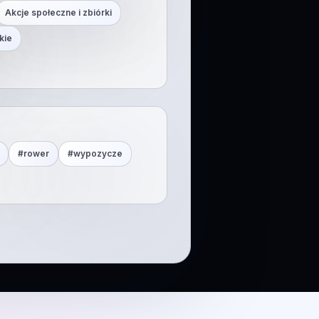
Akcje społeczne i zbiórki
kie
#
rower
#
wypozycze