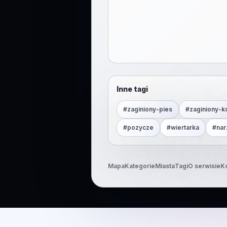
Inne tagi
#
zaginiony-pies
#
zaginiony-k
#
pozycze
#
wiertarka
#
nar
Mapa
Kategorie
Miasta
Tagi
O serwisie
K