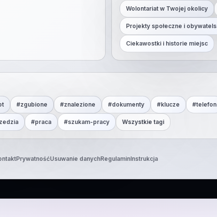
Wolontariat w Twojej okolicy
Projekty społeczne i obywatels
Ciekawostki i historie miejsc
ot
#
zgubione
#
znalezione
#
dokumenty
#
klucze
#
telefon
zedzia
#
praca
#
szukam-pracy
Wszystkie tagi
ontakt
Prywatność
Usuwanie danych
Regulamin
Instrukcja