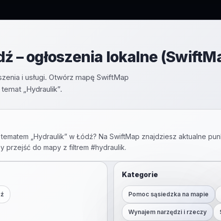
ź – ogłoszenia lokalne (SwiftM
oszenia i usługi. Otwórz mapę SwiftMap
temat „Hydraulik”.
 tematem „
Hydraulik
” w
Łódź
? Na SwiftMap znajdziesz aktualne punk
by przejść do mapy z filtrem #
hydraulik
.
Kategorie
dź
Pomoc sąsiedzka na mapie
Wynajem narzędzi i rzeczy