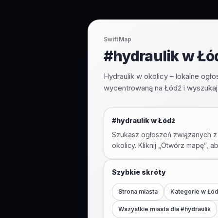
SwiftMap
#hydraulik w Łód
Hydraulik w okolicy – lokalne ogł
wycentrowaną na Łódź i wyszukaj 
#
hydraulik
w
Łódź
Szukasz ogłoszeń związanych z
okolicy. Kliknij „Otwórz mapę”, a
Szybkie skróty
Strona miasta
Kategorie w
Łó
Wszystkie miasta dla #
hydraulik