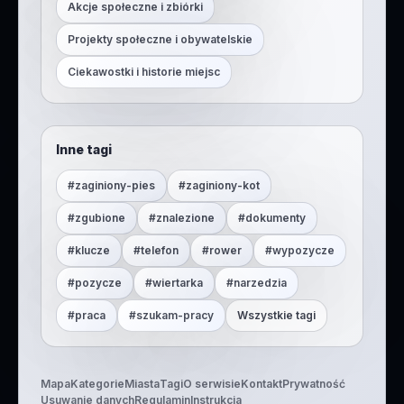
Akcje społeczne i zbiórki
Projekty społeczne i obywatelskie
Ciekawostki i historie miejsc
Inne tagi
#
zaginiony-pies
#
zaginiony-kot
#
zgubione
#
znalezione
#
dokumenty
#
klucze
#
telefon
#
rower
#
wypozycze
#
pozycze
#
wiertarka
#
narzedzia
#
praca
#
szukam-pracy
Wszystkie tagi
Mapa
Kategorie
Miasta
Tagi
O serwisie
Kontakt
Prywatność
Usuwanie danych
Regulamin
Instrukcja