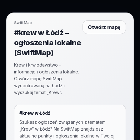
SwiftMap
Otwórz mapę
#krew w Łódź –
ogłoszenia lokalne
(SwiftMap)
Krew i krwiodawstwo –
informacje i ogłoszenia lokalne.
Otwórz mapę SwiftMap
wycentrowaną na Łódź i
wyszukaj temat „Krew”.
#
krew
w
Łódź
Szukasz ogłoszeń związanych z tematem
„
Krew
” w
Łódź
? Na SwiftMap znajdziesz
aktualne punkty i ogłoszenia lokalne w Twojej