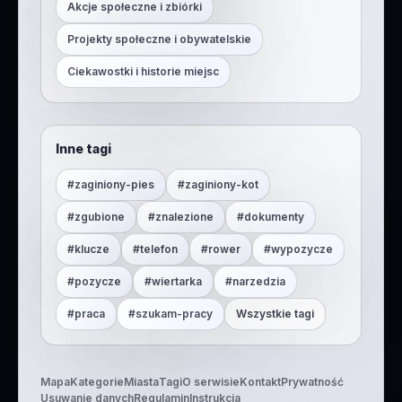
Akcje społeczne i zbiórki
Projekty społeczne i obywatelskie
Ciekawostki i historie miejsc
Inne tagi
#
zaginiony-pies
#
zaginiony-kot
#
zgubione
#
znalezione
#
dokumenty
#
klucze
#
telefon
#
rower
#
wypozycze
#
pozycze
#
wiertarka
#
narzedzia
#
praca
#
szukam-pracy
Wszystkie tagi
Mapa
Kategorie
Miasta
Tagi
O serwisie
Kontakt
Prywatność
Usuwanie danych
Regulamin
Instrukcja