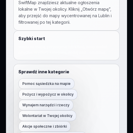
SwiftMap znajdziesz aktualne ogłoszenia
lokalne w Twojej okolicy. Kliknij „Otwórz mapę”,
aby przejść do mapy wycentrowanej na
Lublin
i
filtrowanej po tej kategorii.
Szybki start
Wejdź na mapę, przytrzymaj lub kliknij, żeby dodać
pinezkę. Wybierz kategorię, dodaj opis i opublikuj.
Sprawdź inne kategorie
Pomoc sąsiedzka na mapie
Pożycz i wypożycz w okolicy
Wynajem narzędzi i rzeczy
Wolontariat w Twojej okolicy
Akcje społeczne i zbiórki