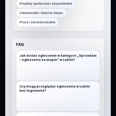
Projekty społeczne i obywatelskie
Ciekawostki i historie miejsc
Praca i zlecenia lokalne
FAQ
Jak dodać ogłoszenie w kategorii „Sprzedam
– ogłoszenia na mapie” w Lublin?
Otwórz mapę, przytrzymaj (lub kliknij) miejsce na
mapie, wybierz kategorię, dodaj tytuł i opis, a
potem opublikuj pinezkę.
Czy mogę przeglądać ogłoszenia w Lublin
bez logowania?
Nie. Aby przeglądać mapę, wymagane jest
zalogowanie. Po zalogowaniu możesz dodawać
pinezki i korzystać z funkcji społecznościowych.