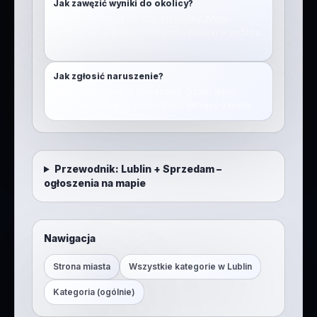
Jak zawęzić wyniki do okolicy?
Włącz lokalizację lub użyj przycisku „Moja
lokalizacja”, a potem przeglądaj pinezki w pobliżu
w tej kategorii.
Jak zgłosić naruszenie?
Skorzystaj z funkcji zgłoszenia. Dzięki temu
szybciej usuwamy spam i treści łamiące zasady.
Przewodnik:
Lublin
+
Sprzedam –
ogłoszenia na mapie
Nawigacja
Strona miasta
Wszystkie kategorie w
Lublin
Kategoria (ogólnie)