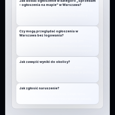
Jak dodać ogłoszenie w kategorii „Sprzedam
– ogłoszenia na mapie” w Warszawa?
Otwórz mapę, przytrzymaj (lub kliknij) miejsce na
mapie, wybierz kategorię, dodaj tytuł i opis, a
potem opublikuj pinezkę.
Czy mogę przeglądać ogłoszenia w
Warszawa bez logowania?
Nie. Aby przeglądać mapę, wymagane jest
zalogowanie. Po zalogowaniu możesz dodawać
pinezki i korzystać z funkcji społecznościowych.
Jak zawęzić wyniki do okolicy?
Włącz lokalizację lub użyj przycisku „Moja
lokalizacja”, a potem przeglądaj pinezki w pobliżu
w tej kategorii.
Jak zgłosić naruszenie?
Skorzystaj z funkcji zgłoszenia. Dzięki temu
szybciej usuwamy spam i treści łamiące zasady.