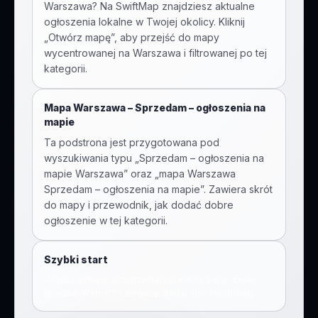
Warszawa
? Na SwiftMap znajdziesz aktualne
ogłoszenia lokalne w Twojej okolicy. Kliknij
„Otwórz mapę”, aby przejść do mapy
wycentrowanej na
Warszawa
i filtrowanej po tej
kategorii.
Mapa Warszawa –
Sprzedam – ogłoszenia na
mapie
Ta podstrona jest przygotowana pod
wyszukiwania typu „
Sprzedam – ogłoszenia na
mapie
Warszawa” oraz „mapa Warszawa
Sprzedam – ogłoszenia na mapie
”. Zawiera skrót
do mapy i przewodnik, jak dodać dobre
ogłoszenie w tej kategorii.
Szybki start
Wejdź na mapę, przytrzymaj lub kliknij, żeby dodać
pinezkę. Wybierz kategorię, dodaj opis i opublikuj.