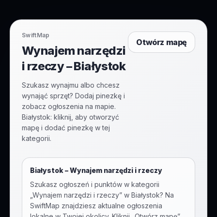
SwiftMap
Otwórz mapę
Wynajem narzędzi
i rzeczy – Białystok
Szukasz wynajmu albo chcesz
wynająć sprzęt? Dodaj pinezkę i
zobacz ogłoszenia na mapie.
Białystok: kliknij, aby otworzyć
mapę i dodać pinezkę w tej
kategorii.
Białystok
–
Wynajem narzędzi i rzeczy
Szukasz ogłoszeń i punktów w kategorii
„
Wynajem narzędzi i rzeczy
” w
Białystok
? Na
SwiftMap znajdziesz aktualne ogłoszenia
lokalne w Twojej okolicy. Kliknij „Otwórz mapę”,