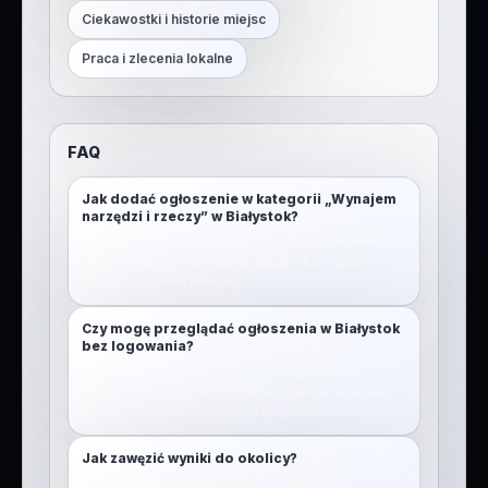
Ciekawostki i historie miejsc
Praca i zlecenia lokalne
FAQ
Jak dodać ogłoszenie w kategorii „Wynajem
narzędzi i rzeczy” w Białystok?
Otwórz mapę, przytrzymaj (lub kliknij) miejsce na
mapie, wybierz kategorię, dodaj tytuł i opis, a
potem opublikuj pinezkę.
Czy mogę przeglądać ogłoszenia w Białystok
bez logowania?
Nie. Aby przeglądać mapę, wymagane jest
zalogowanie. Po zalogowaniu możesz dodawać
pinezki i korzystać z funkcji społecznościowych.
Jak zawęzić wyniki do okolicy?
Włącz lokalizację lub użyj przycisku „Moja