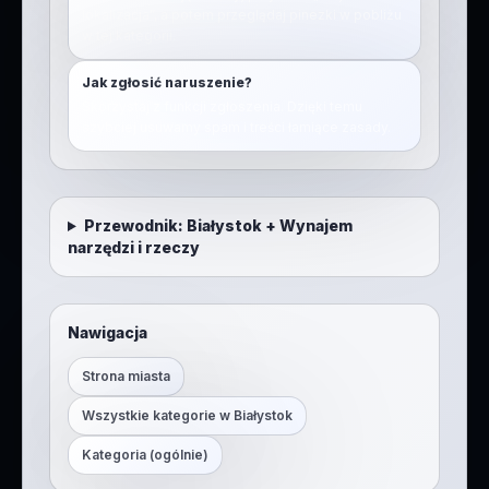
lokalizacja”, a potem przeglądaj pinezki w pobliżu
w tej kategorii.
Jak zgłosić naruszenie?
Skorzystaj z funkcji zgłoszenia. Dzięki temu
szybciej usuwamy spam i treści łamiące zasady.
Przewodnik:
Białystok
+
Wynajem
narzędzi i rzeczy
Nawigacja
Strona miasta
Wszystkie kategorie w
Białystok
Kategoria (ogólnie)