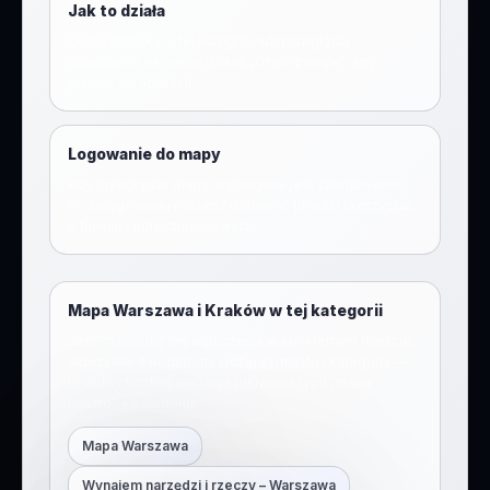
Jak to działa
Dodaj pinezkę w tej kategorii lub przeglądaj
ogłoszenia na mapie. Kliknij „Otwórz mapę”, aby
przejść do aplikacji.
Logowanie do mapy
Aby przeglądać mapę, wymagane jest zalogowanie.
Po zalogowaniu możesz dodawać pinezki i korzystać
z funkcji społecznościowych.
Mapa Warszawa i Kraków w tej kategorii
Jeśli interesują Cię ogłoszenia w konkretnym mieście,
skorzystaj z podstrony łączącej miasto i kategorię —
to dobry landing pod wyszukiwania typu „mapa
miasto” + kategoria.
Mapa Warszawa
Wynajem narzędzi i rzeczy
– Warszawa