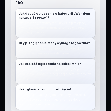
FAQ
Jak dodać ogłoszenie w kategorii „Wynajem
narzędzi i rzeczy”?
Otwórz mapę, przytrzymaj (lub kliknij) miejsce,
wybierz tę kategorię, dodaj tytuł i opis, a potem
opublikuj pinezkę.
Czy przeglądanie mapy wymaga logowania?
Nie. Logowanie jest potrzebne dopiero do
dodawania pinezek i wysyłania wiadomości.
Jak znaleźć ogłoszenia najbliżej mnie?
Włącz lokalizację lub użyj przycisku „Moja
lokalizacja”, a potem przeglądaj pinezki w okolicy
w tej kategorii.
Jak zgłosić spam lub nadużycie?
Skorzystaj z funkcji zgłoszenia przy pinezce lub
profilu. Zgłoszenia pomagają nam szybciej
reagować na naruszenia.