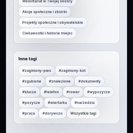
Wolontariat w Twojej okolicy
Akcje społeczne i zbiórki
Projekty społeczne i obywatelskie
Ciekawostki i historie miejsc
Inne tagi
#
zaginiony-pies
#
zaginiony-kot
#
zgubione
#
znalezione
#
dokumenty
#
klucze
#
telefon
#
rower
#
wypozycze
#
pozycze
#
wiertarka
#
narzedzia
#
praca
#
dorywczo
Wszystkie tagi