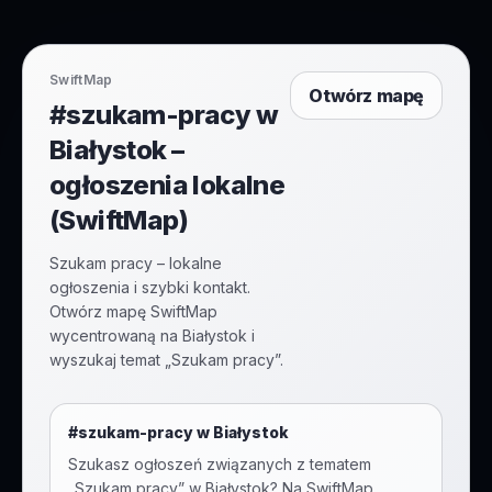
SwiftMap
Otwórz mapę
#szukam-pracy w
Białystok –
ogłoszenia lokalne
(SwiftMap)
Szukam pracy – lokalne
ogłoszenia i szybki kontakt.
Otwórz mapę SwiftMap
wycentrowaną na Białystok i
wyszukaj temat „Szukam pracy”.
#
szukam-pracy
w
Białystok
Szukasz ogłoszeń związanych z tematem
„
Szukam pracy
” w
Białystok
? Na SwiftMap