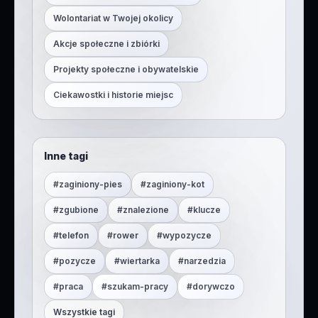
Wolontariat w Twojej okolicy
Akcje społeczne i zbiórki
Projekty społeczne i obywatelskie
Ciekawostki i historie miejsc
Inne tagi
#
zaginiony-pies
#
zaginiony-kot
#
zgubione
#
znalezione
#
klucze
#
telefon
#
rower
#
wypozycze
#
pozycze
#
wiertarka
#
narzedzia
#
praca
#
szukam-pracy
#
dorywczo
Wszystkie tagi