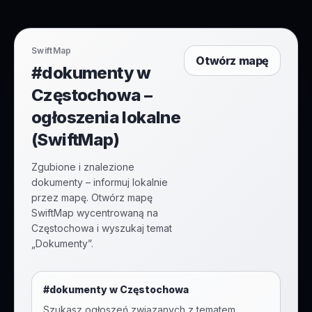
SwiftMap
Otwórz mapę
#dokumenty w
Częstochowa –
ogłoszenia lokalne
(SwiftMap)
Zgubione i znalezione
dokumenty – informuj lokalnie
przez mapę. Otwórz mapę
SwiftMap wycentrowaną na
Częstochowa i wyszukaj temat
„Dokumenty”.
#
dokumenty
w
Częstochowa
Szukasz ogłoszeń związanych z tematem