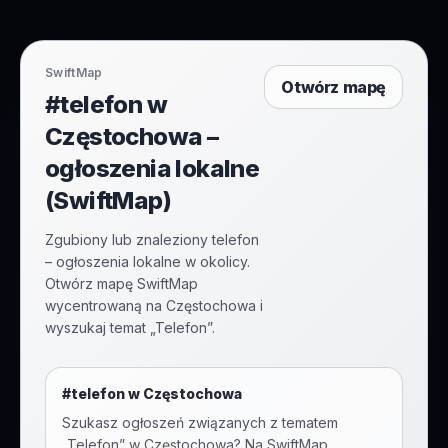
SwiftMap
Otwórz mapę
#telefon w
Częstochowa –
ogłoszenia lokalne
(SwiftMap)
Zgubiony lub znaleziony telefon
– ogłoszenia lokalne w okolicy.
Otwórz mapę SwiftMap
wycentrowaną na Częstochowa i
wyszukaj temat „Telefon”.
#
telefon
w
Częstochowa
Szukasz ogłoszeń związanych z tematem
„
Telefon
” w
Częstochowa
? Na SwiftMap