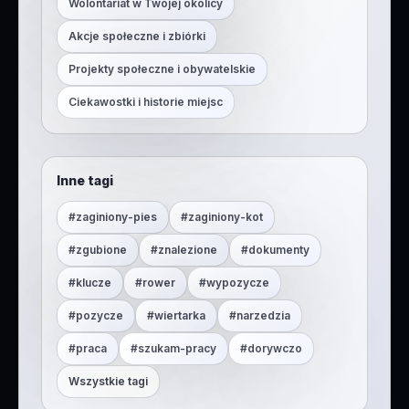
Wolontariat w Twojej okolicy
Akcje społeczne i zbiórki
Projekty społeczne i obywatelskie
Ciekawostki i historie miejsc
Inne tagi
#
zaginiony-pies
#
zaginiony-kot
#
zgubione
#
znalezione
#
dokumenty
#
klucze
#
rower
#
wypozycze
#
pozycze
#
wiertarka
#
narzedzia
#
praca
#
szukam-pracy
#
dorywczo
Wszystkie tagi