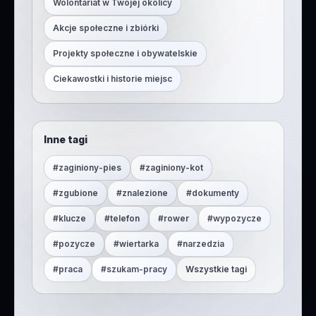
Wolontariat w Twojej okolicy
Akcje społeczne i zbiórki
Projekty społeczne i obywatelskie
Ciekawostki i historie miejsc
Inne tagi
#
zaginiony-pies
#
zaginiony-kot
#
zgubione
#
znalezione
#
dokumenty
#
klucze
#
telefon
#
rower
#
wypozycze
#
pozycze
#
wiertarka
#
narzedzia
#
praca
#
szukam-pracy
Wszystkie tagi