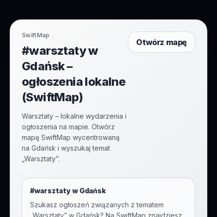
SwiftMap
Otwórz mapę
#warsztaty w
Gdańsk –
ogłoszenia lokalne
(SwiftMap)
Warsztaty – lokalne wydarzenia i
ogłoszenia na mapie. Otwórz
mapę SwiftMap wycentrowaną
na Gdańsk i wyszukaj temat
„Warsztaty”.
#
warsztaty
w
Gdańsk
Szukasz ogłoszeń związanych z tematem
„
Warsztaty
” w
Gdańsk
? Na SwiftMap znajdziesz