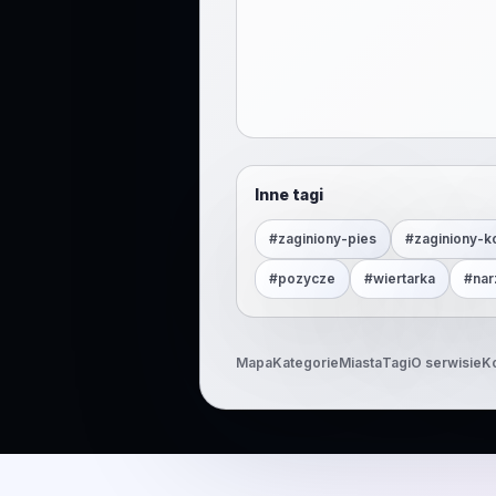
Inne tagi
#
zaginiony-pies
#
zaginiony-k
#
pozycze
#
wiertarka
#
nar
Mapa
Kategorie
Miasta
Tagi
O serwisie
K