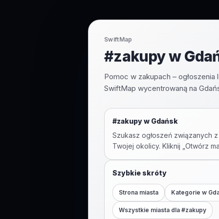
SwiftMap
#zakupy w Gdańs
Pomoc w zakupach – ogłoszenia l
SwiftMap wycentrowaną na Gdańsk
#
zakupy
w
Gdańsk
Szukasz ogłoszeń związanych z
Twojej okolicy. Kliknij „Otwórz m
Szybkie skróty
Strona miasta
Kategorie w
Gd
Wszystkie miasta dla #
zakupy