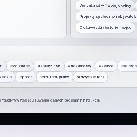
Wolontariat w Twojej okolicy
Projekty społeczne i obywatels
Ciekawostki i historie miejsc
ot
#
zgubione
#
znalezione
#
dokumenty
#
klucze
#
telefon
zedzia
#
praca
#
szukam-pracy
Wszystkie tagi
ontakt
Prywatność
Usuwanie danych
Regulamin
Instrukcja