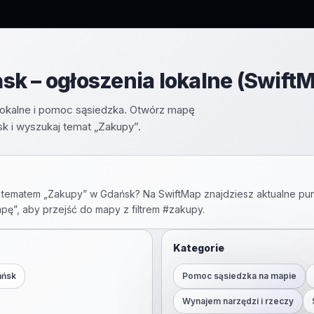
k – ogłoszenia lokalne (Swift
okalne i pomoc sąsiedzka. Otwórz mapę
 i wyszukaj temat „Zakupy”.
 tematem „
Zakupy
” w
Gdańsk
? Na SwiftMap znajdziesz aktualne pun
apę”, aby przejść do mapy z filtrem #
zakupy
.
Kategorie
ańsk
Pomoc sąsiedzka na mapie
Wynajem narzędzi i rzeczy