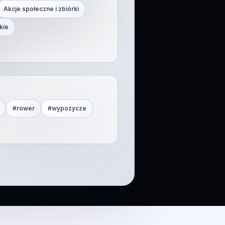
Akcje społeczne i zbiórki
kie
#
rower
#
wypozycze