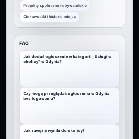
Projekty społeczne i obywatelskie
Ciekawostki i historie miejsc
FAQ
Jak dodać ogłoszenie w kategorii „Usługi w
okolicy” w Gdynia?
Otwórz mapę, przytrzymaj (lub kliknij) miejsce na
mapie, wybierz kategorię, dodaj tytuł i opis, a
potem opublikuj pinezkę.
Czy mogę przeglądać ogłoszenia w Gdynia
bez logowania?
Nie. Aby przeglądać mapę, wymagane jest
zalogowanie. Po zalogowaniu możesz dodawać
pinezki i korzystać z funkcji społecznościowych.
Jak zawęzić wyniki do okolicy?
Włącz lokalizację lub użyj przycisku „Moja