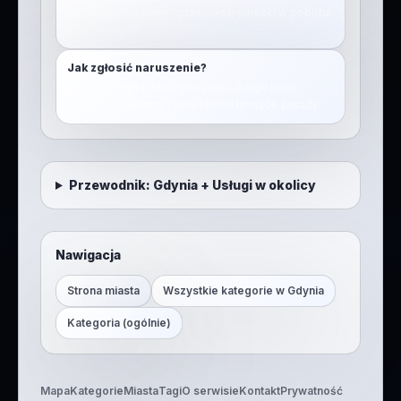
lokalizacja”, a potem przeglądaj pinezki w pobliżu
w tej kategorii.
Jak zgłosić naruszenie?
Skorzystaj z funkcji zgłoszenia. Dzięki temu
szybciej usuwamy spam i treści łamiące zasady.
Przewodnik:
Gdynia
+
Usługi w okolicy
Nawigacja
Strona miasta
Wszystkie kategorie w
Gdynia
Kategoria (ogólnie)
Mapa
Kategorie
Miasta
Tagi
O serwisie
Kontakt
Prywatność