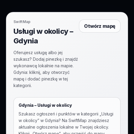
SwiftMap
Otwórz mapę
Usługi w okolicy –
Gdynia
Oferujesz usługę albo jej
szukasz? Dodaj pinezkę i znajdź
wykonawcę lokalnie na mapie.
Gdynia: kliknij, aby otworzyć
mapę i dodać pinezkę w tej
kategorii.
Gdynia
–
Usługi w okolicy
Szukasz ogłoszeń i punktów w kategorii „
Usługi
w okolicy
” w
Gdynia
? Na SwiftMap znajdziesz
aktualne ogłoszenia lokalne w Twojej okolicy.
Kliknij „Otwórz mapę”, aby przejść do mapy