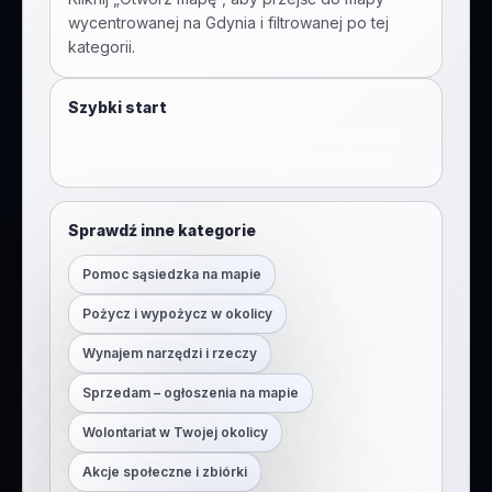
wycentrowanej na
Gdynia
i filtrowanej po tej
kategorii.
Szybki start
Wejdź na mapę, przytrzymaj lub kliknij, żeby dodać
pinezkę. Wybierz kategorię, dodaj opis i opublikuj.
Sprawdź inne kategorie
Pomoc sąsiedzka na mapie
Pożycz i wypożycz w okolicy
Wynajem narzędzi i rzeczy
Sprzedam – ogłoszenia na mapie
Wolontariat w Twojej okolicy
Akcje społeczne i zbiórki