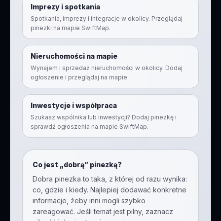
Imprezy i spotkania
Spotkania, imprezy i integracje w okolicy. Przeglądaj
pinezki na mapie SwiftMap.
Nieruchomości na mapie
Wynajem i sprzedaż nieruchomości w okolicy. Dodaj
ogłoszenie i przeglądaj na mapie.
Inwestycje i współpraca
Szukasz wspólnika lub inwestycji? Dodaj pinezkę i
sprawdź ogłoszenia na mapie SwiftMap.
Co jest „dobrą” pinezką?
Dobra pinezka to taka, z której od razu wynika:
co, gdzie i kiedy. Najlepiej dodawać konkretne
informacje, żeby inni mogli szybko
zareagować. Jeśli temat jest pilny, zaznacz