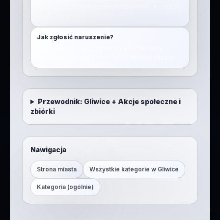
lokalizacja”, a potem przeglądaj pinezki w pobliżu
w tej kategorii.
Jak zgłosić naruszenie?
Skorzystaj z funkcji zgłoszenia. Dzięki temu
szybciej usuwamy spam i treści łamiące zasady.
Przewodnik:
Gliwice
+
Akcje społeczne i
zbiórki
Nawigacja
Strona miasta
Wszystkie kategorie w
Gliwice
Kategoria (ogólnie)