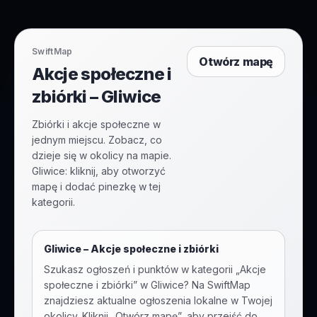
SwiftMap
Otwórz mapę
Akcje społeczne i
zbiórki – Gliwice
Zbiórki i akcje społeczne w
jednym miejscu. Zobacz, co
dzieje się w okolicy na mapie.
Gliwice: kliknij, aby otworzyć
mapę i dodać pinezkę w tej
kategorii.
Gliwice
–
Akcje społeczne i zbiórki
Szukasz ogłoszeń i punktów w kategorii „
Akcje
społeczne i zbiórki
” w
Gliwice
? Na SwiftMap
znajdziesz aktualne ogłoszenia lokalne w Twojej
okolicy. Kliknij „Otwórz mapę”, aby przejść do