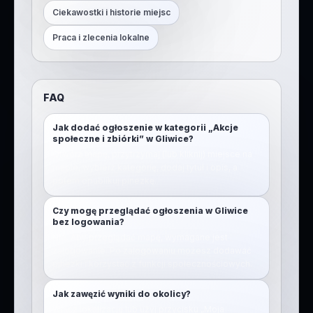
Ciekawostki i historie miejsc
Praca i zlecenia lokalne
FAQ
Jak dodać ogłoszenie w kategorii „Akcje
społeczne i zbiórki” w Gliwice?
Otwórz mapę, przytrzymaj (lub kliknij) miejsce na
mapie, wybierz kategorię, dodaj tytuł i opis, a
potem opublikuj pinezkę.
Czy mogę przeglądać ogłoszenia w Gliwice
bez logowania?
Nie. Aby przeglądać mapę, wymagane jest
zalogowanie. Po zalogowaniu możesz dodawać
pinezki i korzystać z funkcji społecznościowych.
Jak zawęzić wyniki do okolicy?
Włącz lokalizację lub użyj przycisku „Moja