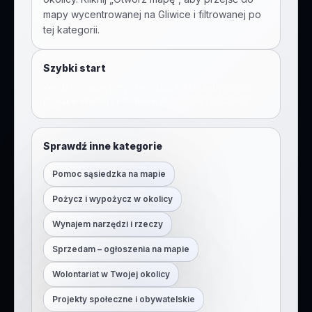
mapy wycentrowanej na
Gliwice
i filtrowanej po
tej kategorii.
Szybki start
Wejdź na mapę, przytrzymaj lub kliknij, żeby dodać
pinezkę. Wybierz kategorię, dodaj opis i opublikuj.
Sprawdź inne kategorie
Pomoc sąsiedzka na mapie
Pożycz i wypożycz w okolicy
Wynajem narzędzi i rzeczy
Sprzedam – ogłoszenia na mapie
Wolontariat w Twojej okolicy
Projekty społeczne i obywatelskie