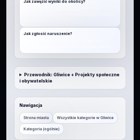
Jak zawęzić wyniki do okolicy?
Włącz lokalizację lub użyj przycisku „Moja
lokalizacja”, a potem przeglądaj pinezki w pobliżu
w tej kategorii.
Jak zgłosić naruszenie?
Skorzystaj z funkcji zgłoszenia. Dzięki temu
szybciej usuwamy spam i treści łamiące zasady.
Przewodnik:
Gliwice
+
Projekty społeczne
i obywatelskie
Nawigacja
Strona miasta
Wszystkie kategorie w
Gliwice
Kategoria (ogólnie)