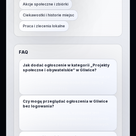
Akcje społeczne i zbiórki
Ciekawostki i historie miejsc
Praca i zlecenia lokalne
FAQ
Jak dodać ogłoszenie w kategorii „Projekty
społeczne i obywatelskie” w Gliwice?
Otwórz mapę, przytrzymaj (lub kliknij) miejsce na
mapie, wybierz kategorię, dodaj tytuł i opis, a
potem opublikuj pinezkę.
Czy mogę przeglądać ogłoszenia w Gliwice
bez logowania?
Nie. Aby przeglądać mapę, wymagane jest
zalogowanie. Po zalogowaniu możesz dodawać
pinezki i korzystać z funkcji społecznościowych.