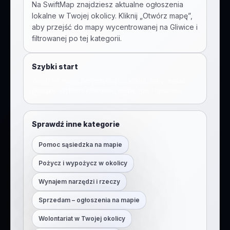
Na SwiftMap znajdziesz aktualne ogłoszenia
lokalne w Twojej okolicy. Kliknij „Otwórz mapę”,
aby przejść do mapy wycentrowanej na
Gliwice
i
filtrowanej po tej kategorii.
Szybki start
Wejdź na mapę, przytrzymaj lub kliknij, żeby dodać
pinezkę. Wybierz kategorię, dodaj opis i opublikuj.
Sprawdź inne kategorie
Pomoc sąsiedzka na mapie
Pożycz i wypożycz w okolicy
Wynajem narzędzi i rzeczy
Sprzedam – ogłoszenia na mapie
Wolontariat w Twojej okolicy