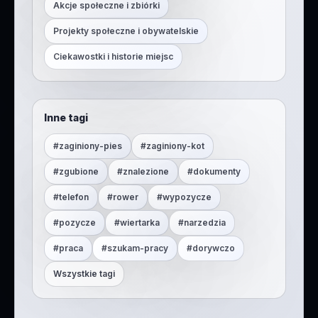
Akcje społeczne i zbiórki
Projekty społeczne i obywatelskie
Ciekawostki i historie miejsc
Inne tagi
#
zaginiony-pies
#
zaginiony-kot
#
zgubione
#
znalezione
#
dokumenty
#
telefon
#
rower
#
wypozycze
#
pozycze
#
wiertarka
#
narzedzia
#
praca
#
szukam-pracy
#
dorywczo
Wszystkie tagi