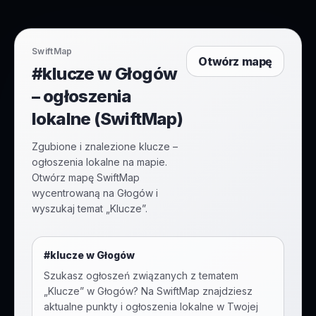
SwiftMap
Otwórz mapę
#klucze w Głogów
– ogłoszenia
lokalne (SwiftMap)
Zgubione i znalezione klucze –
ogłoszenia lokalne na mapie.
Otwórz mapę SwiftMap
wycentrowaną na Głogów i
wyszukaj temat „Klucze”.
#
klucze
w
Głogów
Szukasz ogłoszeń związanych z tematem
„
Klucze
” w
Głogów
? Na SwiftMap znajdziesz
aktualne punkty i ogłoszenia lokalne w Twojej