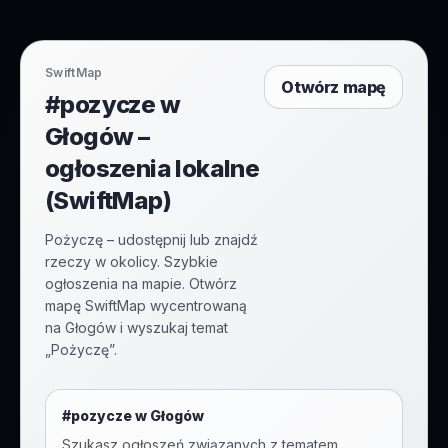
SwiftMap
Otwórz mapę
#pozycze w
Głogów –
ogłoszenia lokalne
(SwiftMap)
Pożyczę – udostępnij lub znajdź
rzeczy w okolicy. Szybkie
ogłoszenia na mapie. Otwórz
mapę SwiftMap wycentrowaną
na Głogów i wyszukaj temat
„Pożyczę”.
#
pozycze
w
Głogów
Szukasz ogłoszeń związanych z tematem