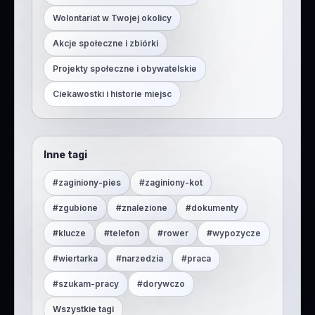
Wolontariat w Twojej okolicy
Akcje społeczne i zbiórki
Projekty społeczne i obywatelskie
Ciekawostki i historie miejsc
Inne tagi
#
zaginiony-pies
#
zaginiony-kot
#
zgubione
#
znalezione
#
dokumenty
#
klucze
#
telefon
#
rower
#
wypozycze
#
wiertarka
#
narzedzia
#
praca
#
szukam-pracy
#
dorywczo
Wszystkie tagi