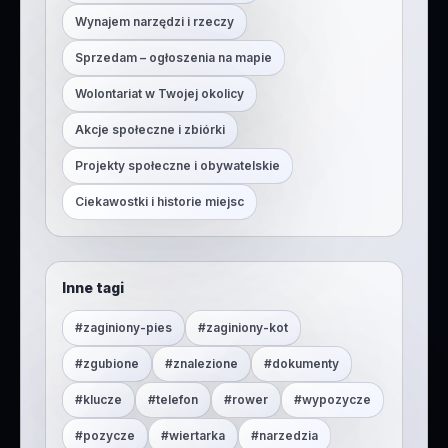
Wynajem narzędzi i rzeczy
Sprzedam – ogłoszenia na mapie
Wolontariat w Twojej okolicy
Akcje społeczne i zbiórki
Projekty społeczne i obywatelskie
Ciekawostki i historie miejsc
Inne tagi
#
zaginiony-pies
#
zaginiony-kot
#
zgubione
#
znalezione
#
dokumenty
#
klucze
#
telefon
#
rower
#
wypozycze
#
pozycze
#
wiertarka
#
narzedzia