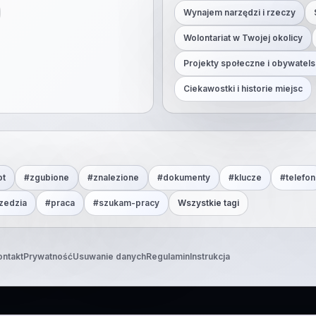
Wynajem narzędzi i rzeczy
Wolontariat w Twojej okolicy
Projekty społeczne i obywatels
Ciekawostki i historie miejsc
ot
#
zgubione
#
znalezione
#
dokumenty
#
klucze
#
telefon
zedzia
#
praca
#
szukam-pracy
Wszystkie tagi
ontakt
Prywatność
Usuwanie danych
Regulamin
Instrukcja