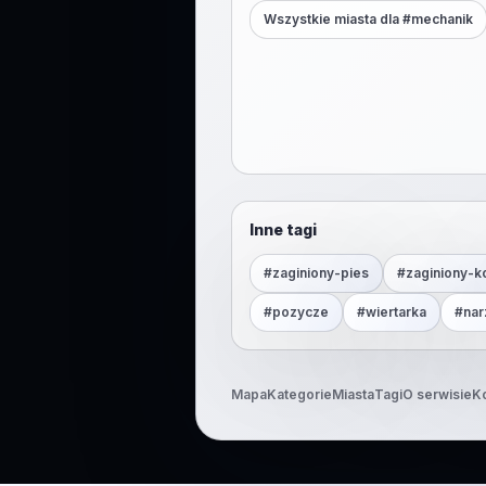
Wszystkie miasta dla #
mechanik
Inne tagi
#
zaginiony-pies
#
zaginiony-k
#
pozycze
#
wiertarka
#
nar
Mapa
Kategorie
Miasta
Tagi
O serwisie
K