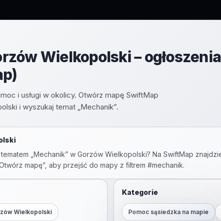
zów Wielkopolski – ogłoszenia
ap)
omoc i usługi w okolicy. Otwórz mapę SwiftMap
lski i wyszukaj temat „Mechanik”.
lski
 tematem „
Mechanik
” w
Gorzów Wielkopolski
? Na SwiftMap znajdzi
 „Otwórz mapę”, aby przejść do mapy z filtrem #
mechanik
.
Kategorie
zów Wielkopolski
Pomoc sąsiedzka na mapie