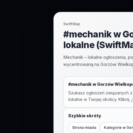
SwiftMap
#mechanik w Gor
lokalne (SwiftM
Mechanik – lokalne ogłoszenia, p
wycentrowaną na Gorzów Wielkopo
#
mechanik
w
Gorzów Wielkopo
Szukasz ogłoszeń związanych z
lokalne w Twojej okolicy. Kliknij
Szybkie skróty
Strona miasta
Kategorie w
Gor