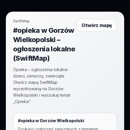
SwiftMap
Otwórz mapę
#opieka w Gorzów
Wielkopolski –
ogłoszenia lokalne
(SwiftMap)
Opieka – ogłoszenia lokalne:
dzieci, seniorzy, zwierzęta.
Otwórz mapę SwiftMap
wycentrowaną na Gorzów
Wielkopolski i wyszukaj temat
„Opieka”.
#
opieka
w
Gorzów Wielkopolski
Szukasz ogłoszeń związanych z tematem