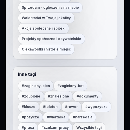
Sprzedam – ogłoszenia na mapie
Wolontariat w Twojej okolicy
Akcje społeczne i zbiórki
Projekty społeczne i obywatelskie
Ciekawostki i historie miejsc
Inne tagi
#
zaginiony-pies
#
zaginiony-kot
#
zgubione
#
znalezione
#
dokumenty
#
klucze
#
telefon
#
rower
#
wypozycze
#
pozycze
#
wiertarka
#
narzedzia
#
praca
#
szukam-pracy
Wszystkie tagi