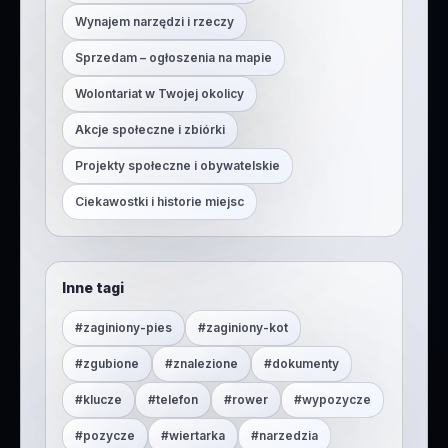
Wynajem narzędzi i rzeczy
Sprzedam – ogłoszenia na mapie
Wolontariat w Twojej okolicy
Akcje społeczne i zbiórki
Projekty społeczne i obywatelskie
Ciekawostki i historie miejsc
Inne tagi
#
zaginiony-pies
#
zaginiony-kot
#
zgubione
#
znalezione
#
dokumenty
#
klucze
#
telefon
#
rower
#
wypozycze
#
pozycze
#
wiertarka
#
narzedzia