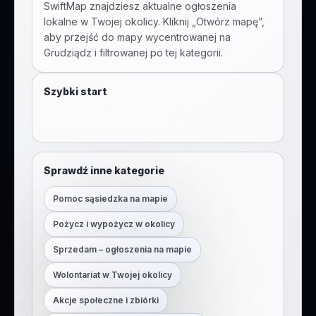
SwiftMap znajdziesz aktualne ogłoszenia
lokalne w Twojej okolicy. Kliknij „Otwórz mapę”,
aby przejść do mapy wycentrowanej na
Grudziądz
i filtrowanej po tej kategorii.
Szybki start
Wejdź na mapę, przytrzymaj lub kliknij, żeby dodać
pinezkę. Wybierz kategorię, dodaj opis i opublikuj.
Sprawdź inne kategorie
Pomoc sąsiedzka na mapie
Pożycz i wypożycz w okolicy
Sprzedam – ogłoszenia na mapie
Wolontariat w Twojej okolicy
Akcje społeczne i zbiórki