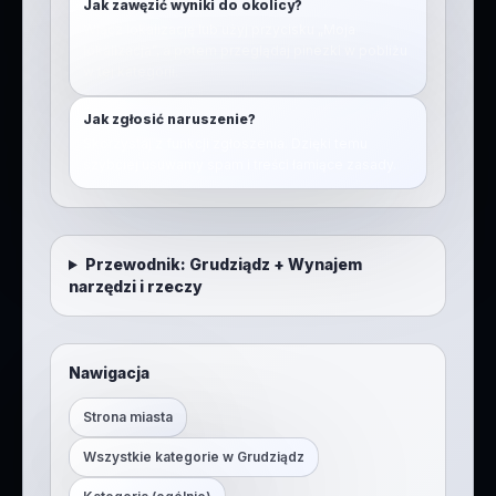
Jak zawęzić wyniki do okolicy?
Włącz lokalizację lub użyj przycisku „Moja
lokalizacja”, a potem przeglądaj pinezki w pobliżu
w tej kategorii.
Jak zgłosić naruszenie?
Skorzystaj z funkcji zgłoszenia. Dzięki temu
szybciej usuwamy spam i treści łamiące zasady.
Przewodnik:
Grudziądz
+
Wynajem
narzędzi i rzeczy
Nawigacja
Strona miasta
Wszystkie kategorie w
Grudziądz