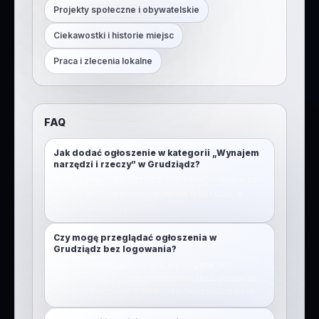
Projekty społeczne i obywatelskie
Ciekawostki i historie miejsc
Praca i zlecenia lokalne
FAQ
Jak dodać ogłoszenie w kategorii „Wynajem
narzędzi i rzeczy” w Grudziądz?
Otwórz mapę, przytrzymaj (lub kliknij) miejsce na
mapie, wybierz kategorię, dodaj tytuł i opis, a
potem opublikuj pinezkę.
Czy mogę przeglądać ogłoszenia w
Grudziądz bez logowania?
Nie. Aby przeglądać mapę, wymagane jest
zalogowanie. Po zalogowaniu możesz dodawać
pinezki i korzystać z funkcji społecznościowych.