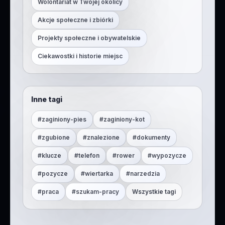
Wolontariat w Twojej okolicy
Akcje społeczne i zbiórki
Projekty społeczne i obywatelskie
Ciekawostki i historie miejsc
Inne tagi
#
zaginiony-pies
#
zaginiony-kot
#
zgubione
#
znalezione
#
dokumenty
#
klucze
#
telefon
#
rower
#
wypozycze
#
pozycze
#
wiertarka
#
narzedzia
#
praca
#
szukam-pracy
Wszystkie tagi