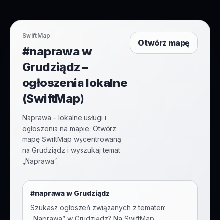
SwiftMap
Otwórz mapę
#naprawa w
Grudziądz –
ogłoszenia lokalne
(SwiftMap)
Naprawa – lokalne usługi i
ogłoszenia na mapie. Otwórz
mapę SwiftMap wycentrowaną
na Grudziądz i wyszukaj temat
„Naprawa”.
#
naprawa
w
Grudziądz
Szukasz ogłoszeń związanych z tematem
„
Naprawa
” w
Grudziądz
? Na SwiftMap