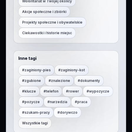
Wolontariat w Twojej okolicy
Akcje społeczne i zbiórki
Projekty społeczne i obywatelskie
Ciekawostki i historie miejsc
Inne tagi
#
zaginiony-pies
#
zaginiony-kot
#
zgubione
#
znalezione
#
dokumenty
#
klucze
#
telefon
#
rower
#
wypozycze
#
pozycze
#
narzedzia
#
praca
#
szukam-pracy
#
dorywczo
Wszystkie tagi