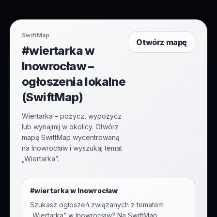
SwiftMap
Otwórz mapę
#wiertarka w
Inowrocław –
ogłoszenia lokalne
(SwiftMap)
Wiertarka – pożycz, wypożycz
lub wynajmij w okolicy. Otwórz
mapę SwiftMap wycentrowaną
na Inowrocław i wyszukaj temat
„Wiertarka”.
#
wiertarka
w
Inowrocław
Szukasz ogłoszeń związanych z tematem
„
Wiertarka
” w
Inowrocław
? Na SwiftMap