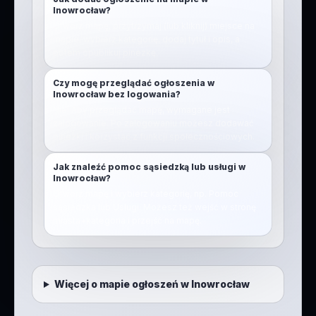
Inowrocław?
Otwórz mapę, przytrzymaj (lub kliknij) miejsce na
mapie, wybierz kategorię, dodaj tytuł i opis, a
potem opublikuj pinezkę.
Czy mogę przeglądać ogłoszenia w
Inowrocław bez logowania?
Nie. Aby przeglądać mapę, wymagane jest
zalogowanie. Po zalogowaniu możesz dodawać
pinezki i korzystać z funkcji społecznościowych.
Jak znaleźć pomoc sąsiedzką lub usługi w
Inowrocław?
Otwórz mapę i wybierz kategorię, np. Pomoc
sąsiedzka lub Usługi. Możesz też wejść w stronę
miasta+kategoria i przejść na mapę.
Więcej o mapie ogłoszeń w
Inowrocław