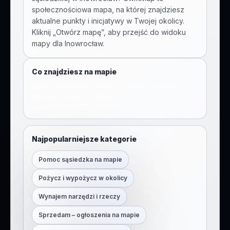
społecznościowa mapa, na której znajdziesz
aktualne punkty i inicjatywy w Twojej okolicy.
Kliknij „Otwórz mapę”, aby przejść do widoku
mapy dla
Inowrocław
.
Co znajdziesz na mapie
Ogłoszenia lokalne, pomoc sąsiedzka, wynajem,
sprzedaż, usługi i wydarzenia. Dodaj pinezkę i pomóż
społeczności w
Inowrocław
.
Najpopularniejsze kategorie
Pomoc sąsiedzka na mapie
Pożycz i wypożycz w okolicy
Wynajem narzędzi i rzeczy
Sprzedam – ogłoszenia na mapie