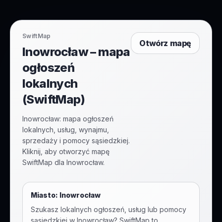
SwiftMap
Otwórz mapę
Inowrocław – mapa
ogłoszeń
lokalnych
(SwiftMap)
Inowrocław: mapa ogłoszeń
lokalnych, usług, wynajmu,
sprzedaży i pomocy sąsiedzkiej.
Kliknij, aby otworzyć mapę
SwiftMap dla Inowrocław.
Miasto:
Inowrocław
Szukasz lokalnych ogłoszeń, usług lub pomocy
sąsiedzkiej w
Inowrocław
? SwiftMap to