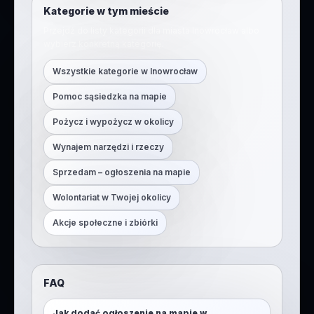
Kategorie w tym mieście
Przejdź do listy kategorii dla miasta
Inowrocław
albo
wybierz konkretną kategorię.
Wszystkie kategorie w
Inowrocław
Pomoc sąsiedzka na mapie
Pożycz i wypożycz w okolicy
Wynajem narzędzi i rzeczy
Sprzedam – ogłoszenia na mapie
Wolontariat w Twojej okolicy
Akcje społeczne i zbiórki
FAQ
Jak dodać ogłoszenie na mapie w