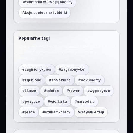
Wolontariat w Twojej okolicy
Akcje społeczne i zbiórki
Popularne tagi
Strony tematyczne dla
Inowrocław
. Każdy tag prowadzi
do mapy wycentrowanej na mieście i ułatwia
wyszukiwanie.
#
zaginiony-pies
#
zaginiony-kot
#
zgubione
#
znalezione
#
dokumenty
#
klucze
#
telefon
#
rower
#
wypozycze
#
pozycze
#
wiertarka
#
narzedzia
#
praca
#
szukam-pracy
Wszystkie tagi