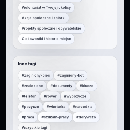
Wolontariat w Twojej okolicy
Akcje społeczne i zbiórki
Projekty społeczne i obywatelskie
Ciekawostki i historie miejsc
Inne tagi
#
zaginiony-pies
#
zaginiony-kot
#
znalezione
#
dokumenty
#
klucze
#
telefon
#
rower
#
wypozycze
#
pozycze
#
wiertarka
#
narzedzia
#
praca
#
szukam-pracy
#
dorywczo
Wszystkie tagi