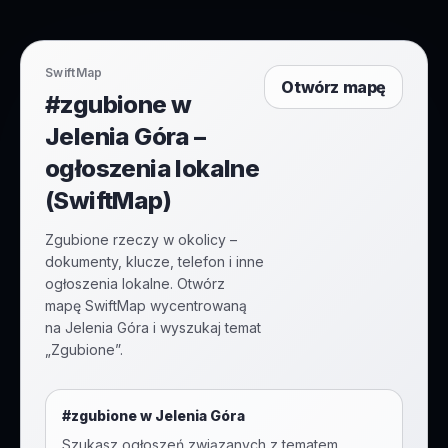
SwiftMap
Otwórz mapę
#zgubione w
Jelenia Góra –
ogłoszenia lokalne
(SwiftMap)
Zgubione rzeczy w okolicy –
dokumenty, klucze, telefon i inne
ogłoszenia lokalne. Otwórz
mapę SwiftMap wycentrowaną
na Jelenia Góra i wyszukaj temat
„Zgubione”.
#
zgubione
w
Jelenia Góra
Szukasz ogłoszeń związanych z tematem