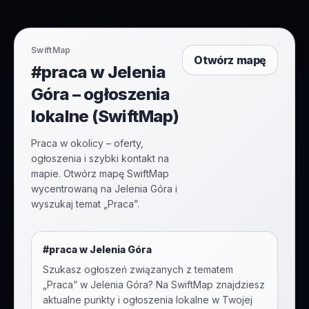
SwiftMap
Otwórz mapę
#praca w Jelenia
Góra – ogłoszenia
lokalne (SwiftMap)
Praca w okolicy – oferty,
ogłoszenia i szybki kontakt na
mapie. Otwórz mapę SwiftMap
wycentrowaną na Jelenia Góra i
wyszukaj temat „Praca”.
#
praca
w
Jelenia Góra
Szukasz ogłoszeń związanych z tematem
„
Praca
” w
Jelenia Góra
? Na SwiftMap znajdziesz
aktualne punkty i ogłoszenia lokalne w Twojej