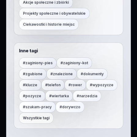
Akcje społeczne i zbiórki
Projekty społeczne i obywatelskie
Ciekawostki i historie miejsc
Inne tagi
#
zaginiony-pies
#
zaginiony-kot
#
zgubione
#
znalezione
#
dokumenty
#
klucze
#
telefon
#
rower
#
wypozycze
#
pozycze
#
wiertarka
#
narzedzia
#
szukam-pracy
#
dorywczo
Wszystkie tagi