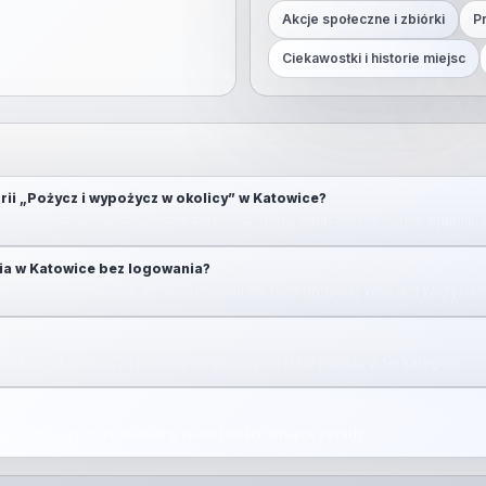
Akcje społeczne i zbiórki
P
Ciekawostki i historie miejsc
rii „Pożycz i wypożycz w okolicy” w Katowice?
ij) miejsce na mapie, wybierz kategorię, dodaj tytuł i opis, a potem opubliku
ia w Katowice bez logowania?
ne jest zalogowanie. Po zalogowaniu możesz dodawać pinezki i korzystać 
u „Moja lokalizacja”, a potem przeglądaj pinezki w pobliżu w tej kategorii.
zięki temu szybciej usuwamy spam i treści łamiące zasady.