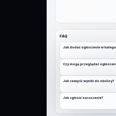
FAQ
Jak dodać ogłoszenie w katego
Otwórz mapę, przytrzymaj (lub klikn
Czy mogę przeglądać ogłoszen
Nie. Aby przeglądać mapę, wymaga
Jak zawęzić wyniki do okolicy?
Włącz lokalizację lub użyj przycisk
Jak zgłosić naruszenie?
Skorzystaj z funkcji zgłoszenia. D