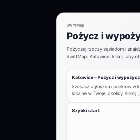
SwiftMap
Pożycz i wypoży
Pożyczaj rzeczy sąsiadom i znajd
SwiftMap. Katowice: kliknij, aby o
Katowice
–
Pożycz i wypożycz
Szukasz ogłoszeń i punktów w ka
lokalne w Twojej okolicy. Klikn
Szybki start
Wejdź na mapę, przytrzymaj lub klikn
kategorię, dodaj opis i opublikuj.