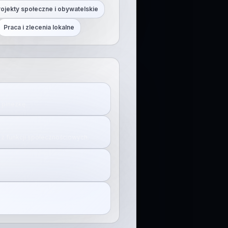
rojekty społeczne i obywatelskie
Praca i zlecenia lokalne
j pinezkę.
z funkcji społecznościowych.