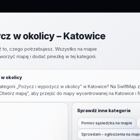
cz w okolicy – Katowice
ź to, czego potrzebujesz. Wszystko na mapie
tworzyć mapę i dodać pinezkę w tej kategorii.
 w okolicy
tegorii „
Pożycz i wypożycz w okolicy
” w
Katowice
? Na SwiftMap z
ij „Otwórz mapę”, aby przejść do mapy wycentrowanej na
Katowice
i f
Sprawdź inne kategorie
ij, żeby dodać pinezkę. Wybierz
Pomoc sąsiedzka na mapie
Sprzedam – ogłoszenia na map