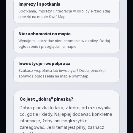
Imprezy i spotkania
Spotkania, imprezy i integracje w okolicy. Przeglądaj
pinezki na mapie SwiftMap.
Nieruchomości na mapie
Wynajem i sprzedaż nieruchomości w okolicy. Dodaj
ogłoszenie i przeglądaj na mapie.
Inwestycje i współpraca
Szukasz wspólnika lub inwestycji? Dodaj pinezkę i
sprawdź ogłoszenia na mapie SwiftMap.
Co jest „dobrą” pinezką?
Dobra pinezka to taka, z której od razu wynika:
co, gdzie i kiedy. Najlepiej dodawać konkretne
informacje, żeby inni mogli szybko
zareagować. Jeśli temat jest pilny, zaznacz