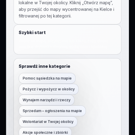
lokalne w Twojej okolicy. Kliknij „Otwórz mapę”,
aby przejść do mapy wycentrowanej na
Kielce
i
filtrowanej po tej kategorii.
Szybki start
Wejdź na mapę, przytrzymaj lub kliknij, żeby dodać
pinezkę. Wybierz kategorię, dodaj opis i opublikuj.
Sprawdź inne kategorie
Pomoc sąsiedzka na mapie
Pożycz i wypożycz w okolicy
Wynajem narzędzi i rzeczy
Sprzedam – ogłoszenia na mapie
Wolontariat w Twojej okolicy
Akcje społeczne i zbiórki