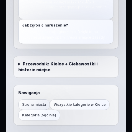
Włącz lokalizację lub użyj przycisku „Moja
lokalizacja”, a potem przeglądaj pinezki w pobliżu
w tej kategorii.
Jak zgłosić naruszenie?
Skorzystaj z funkcji zgłoszenia. Dzięki temu
szybciej usuwamy spam i treści łamiące zasady.
Przewodnik:
Kielce
+
Ciekawostki i
historie miejsc
Nawigacja
Strona miasta
Wszystkie kategorie w
Kielce
Kategoria (ogólnie)