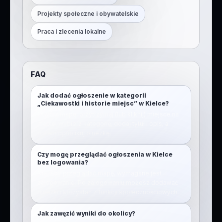
Projekty społeczne i obywatelskie
Praca i zlecenia lokalne
FAQ
Jak dodać ogłoszenie w kategorii
„Ciekawostki i historie miejsc” w Kielce?
Otwórz mapę, przytrzymaj (lub kliknij) miejsce na
mapie, wybierz kategorię, dodaj tytuł i opis, a
potem opublikuj pinezkę.
Czy mogę przeglądać ogłoszenia w Kielce
bez logowania?
Nie. Aby przeglądać mapę, wymagane jest
zalogowanie. Po zalogowaniu możesz dodawać
pinezki i korzystać z funkcji społecznościowych.
Jak zawęzić wyniki do okolicy?